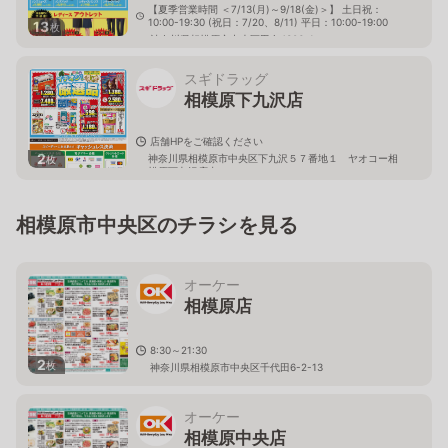
【夏季営業時間 ＜7/13(月)～9/18(金)＞】 土日祝：
10:00-19:30 (祝日：7/20、8/11) 平日：10:00-19:00
13
枚
神奈川県相模原市中央区田名4306-1
スギドラッグ
相模原下九沢店
店舗HPをご確認ください
2
神奈川県相模原市中央区下九沢５７番地１ ヤオコー相
枚
模原下九沢店内
相模原市中央区のチラシを見る
オーケー
相模原店
8:30～21:30
2
枚
神奈川県相模原市中央区千代田6-2-13
オーケー
相模原中央店