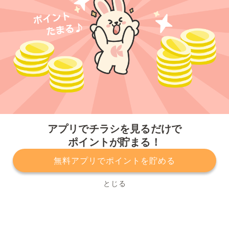
今すぐアプリをダウンロードする
アプリでチラシを見るだけで
ポイントが貯まる！
無料アプリでポイントを貯める
プライバシーポリシー
利用規約
運営会社
サービスに関してのお問い合わせ
チラシ掲載をお考えの方
とじる
Copyright© Kurashiru, Inc. All Rights Reserved.