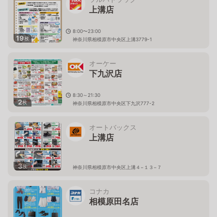
上溝店
8:00〜23:00
19
枚
神奈川県相模原市中央区上溝3779-1
オーケー
下九沢店
8:30～21:30
2
枚
神奈川県相模原市中央区下九沢777-2
オートバックス
上溝店
3
枚
神奈川県相模原市中央区上溝４−１３−７
コナカ
相模原田名店