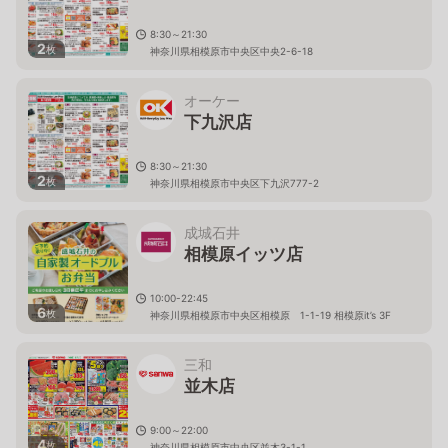
8:30～21:30
2
枚
神奈川県相模原市中央区中央2-6-18
オーケー
下九沢店
8:30～21:30
2
枚
神奈川県相模原市中央区下九沢777-2
成城石井
相模原イッツ店
10:00-22:45
6
枚
神奈川県相模原市中央区相模原 1-1-19 相模原it’s 3F
三和
並木店
9:00～22:00
4
枚
神奈川県相模原市中央区並木3-1-1