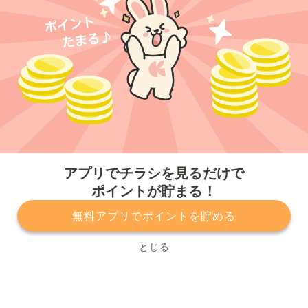
今すぐアプリをダウンロードする
アプリでチラシを見るだけで
ポイントが貯まる！
無料アプリでポイントを貯める
プライバシーポリシー
利用規約
運営会社
サービスに関してのお問い合わせ
チラシ掲載をお考えの方
とじる
Copyright© Kurashiru, Inc. All Rights Reserved.