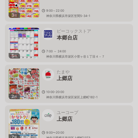
9:00～22:00
3
枚
神奈川県横浜市栄区笠間5-34-1
ピーコックストア
本郷台店
7:00 ～ 24:00
5
枚
神奈川県横浜市栄区小菅ヶ谷１丁目４－７
たまや
上郷店
10:00-20:00
2
枚
神奈川県横浜市栄区栄区上郷町182-1
ユーコープ
上郷店
9:00〜20:00
7
枚
神奈川県横浜市栄区上郷町1373