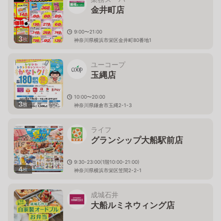
金井町店
9:00〜21:00
3
枚
神奈川県横浜市栄区金井町80番地1
ユーコープ
玉縄店
10:00〜20:00
3
枚
神奈川県鎌倉市玉縄2-1-3
ライフ
グランシップ大船駅前店
9:30-23:00(1階10:00-21:00)
4
枚
神奈川県横浜市栄区笠間2-2-1
成城石井
大船ルミネウィング店