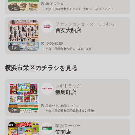
09:00-23:00
7
枚
神奈川県鎌倉市大船1-4-1 大船ルミネウィング1F
ファッションセンターしまむら
西友大船店
10:00-20:00
1
枚
神奈川県鎌倉市大船１−２５−３０
横浜市栄区のチラシを見る
スギドラッグ
飯島町店
店舗HPをご確認ください
2
枚
神奈川県横浜市栄区飯島町1521番地1
業務スーパー
笠間店