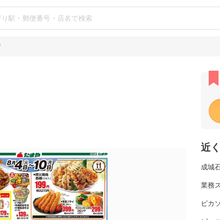
店
近
成城
業務ス
ピカソ