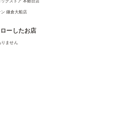
コックストア 本郷台店
ン 鎌倉大船店
ォローしたお店
ありません