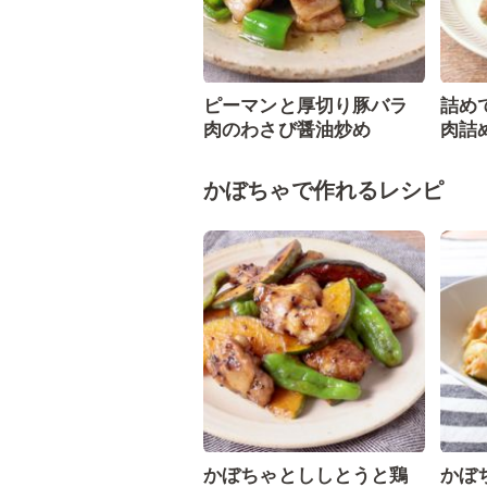
ピーマンと厚切り豚バラ
詰め
肉のわさび醤油炒め
肉詰
かぼちゃで作れるレシピ
かぼちゃとししとうと鶏
かぼ