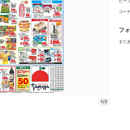
ピー
コーナ
フ
まだ
1/2