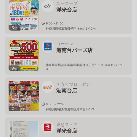
ユーコープ
洋光台店
9:00〜21:00
5
枚
神奈川県横浜市磯子区洋光台5-10-4
コーナン
港南台バーズ店
神奈川県横浜市港南区港南台３丁目１ー３ 港南台バーズ
9
枚
４F
そうてつローゼン
港南台店
8:00 ～ 22:45
2
枚
神奈川県横浜市港南区港南台3-1-3
東急ストア
洋光台店