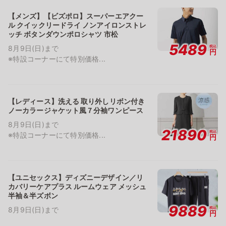
【メンズ】【ビズポロ】スーパーエアクー
ル クイックリードライ ノンアイロンストレ
ッチ ボタンダウンポロシャツ 市松
5489
税込
8月9日(日)まで
円
※特設コーナーにて特別価格...
【レディース】洗える 取り外しリボン付き
ノーカラージャケット風７分袖ワンピース
8月9日(日)まで
21890
税込
※特設コーナーにて特別価格...
円
【ユニセックス】ディズニーデザイン／リ
カバリーケアプラス ルームウェア メッシュ
半袖＆半ズボン
9889
税込
8月9日(日)まで
円