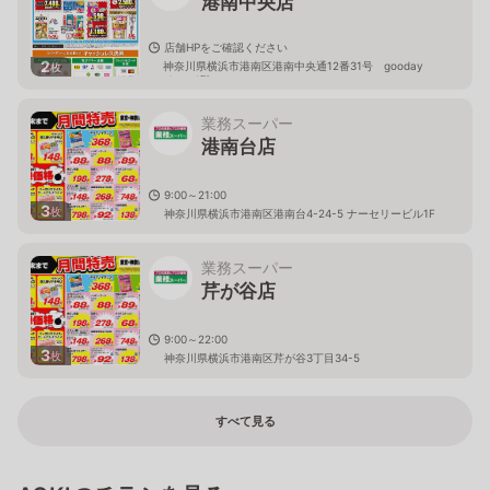
港南中央店
店舗HPをご確認ください
2
神奈川県横浜市港南区港南中央通12番31号 gooday
枚
place 1階
業務スーパー
港南台店
9:00～21:00
3
枚
神奈川県横浜市港南区港南台4-24-5 ナーセリービル1F
業務スーパー
芹が谷店
9:00～22:00
3
枚
神奈川県横浜市港南区芹が谷3丁目34-5
すべて見る