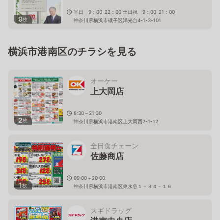
平日 9：00-22：00 土日祝 9：00-21：00
9
枚
神奈川県横浜市磯子区洋光台4-1-3-101
横浜市港南区のチラシを見る
オーケー
上大岡店
8:30～21:30
2
枚
神奈川県横浜市港南区上大岡西2-1-12
全日食チェーン
佐藤商店
09:00～20:00
1
枚
神奈川県横浜市港南区東永谷１－３４－１６
スギドラッグ