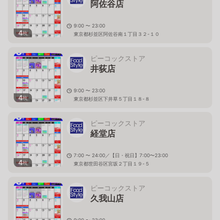
阿佐谷店
9:00 〜 23:00
4
枚
東京都杉並区阿佐谷南１丁目３２-１０
ピーコックストア
井荻店
9:00 〜 23:00
4
枚
東京都杉並区下井草５丁目１８-８
ピーコックストア
経堂店
7:00 〜 24:00／【日・祝日】7:00〜23:00
4
枚
東京都世田谷区宮坂２丁目１９-５
ピーコックストア
久我山店