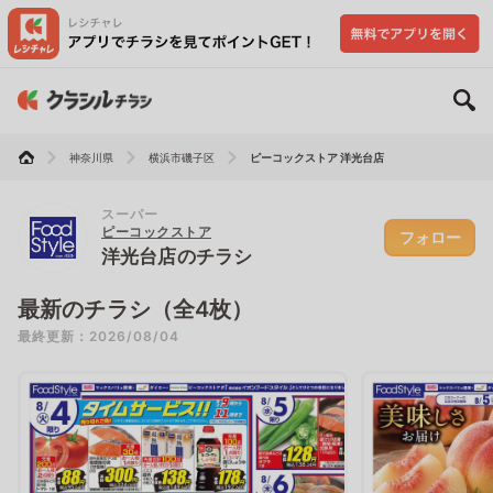
神奈川県
横浜市磯子区
ピーコックストア 洋光台店
スーパー
ピーコックストア
フォロー
洋光台店のチラシ
最新のチラシ（全4枚）
最終更新：2026/08/04