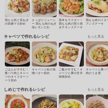
鶏もも肉と長ねぎ
さっぱりジューシ
基本をマスター！
鶏もも肉のイタ
の胡麻マヨ炒め
ー 鶏もも肉のねぎ
鶏もも肉の照り焼
アンステーキ
塩レモンだれ
きチキンステーキ
キャベツで作れるレシピ
もっと見る
ごはんがすすむ！
キャベツと鮭の味
ご飯がすすむ！キ
キャベツと豚バ
豚バラ肉とキャベ
噌バター炒め
ャベツと豚の甘辛
肉のうま煮
ツのオイスターソ
味噌炒め
ース炒め
しめじで作れるレシピ
もっと見る