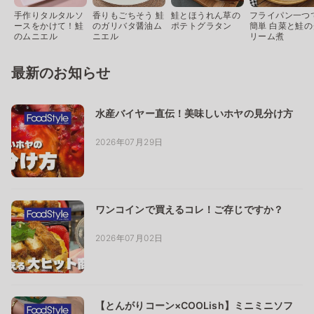
手作りタルタルソ
香りもごちそう 鮭
鮭とほうれん草の
フライパン一つ
ースをかけて！鮭
のガリバタ醤油ム
ポテトグラタン
簡単 白菜と鮭の
のムニエル
ニエル
リーム煮
最新のお知らせ
水産バイヤー直伝！美味しいホヤの見分け方
2026年07月29日
ワンコインで買えるコレ！ご存じですか？
2026年07月02日
【とんがりコーン×COOLish】ミニミニソフ