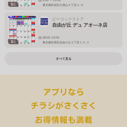
9:00 〜 23:00
4
枚
東京都杉並区久我山４丁目２-６
ピーコックストア
自由が丘 デュ アオ―ネ店
09:00-23:00
4
枚
東京都目黒区自由が丘２丁目１５-４
すべて見る