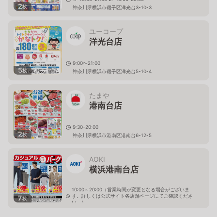
2
枚
神奈川県横浜市磯子区洋光台3-10-3
ユーコープ
洋光台店
9:00〜21:00
5
枚
神奈川県横浜市磯子区洋光台5-10-4
たまや
港南台店
9:30-20:00
2
枚
神奈川県横浜市港南区港南台6-12-5
AOKI
横浜港南台店
10:00～20:00（営業時間が変更となる場合がございま
す。詳しくは公式サイト各店舗ページにてご確認くださ
7
枚
い。）
神奈川県横浜市港南区港南台6-12-2