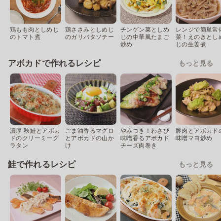
鶏もも肉としめじ
鶏ささみとしめじ
チンゲン菜としめ
レンジで簡単常
のトマト煮
のガリバタソテー
じの中華風たまご
菜！えのきとし
炒め
じの生姜煮
アボカドで作れるレシピ
もっと見る
濃厚 秋鮭とアボカ
ごま油香るマグロ
やみつき！わさび
豚肉とアボカド
ドのクリーミーグ
とアボカドの山か
味噌香るアボカド
味噌マヨ炒め
ラタン
け
チーズ肉巻き
鮭で作れるレシピ
もっと見る