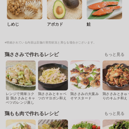
しめじ
アボカド
鮭
※明細されている内容は店舗の実売状況と異なる場合がございます。
鶏ささみで作れるレシピ
もっと見る
レンジで簡単コク
鶏ささみとキャベ
鶏ささみの大葉み
鶏ささみときゅ
旨 鶏ささみとキャ
ツのマヨポン和え
そマスタード
りのキムチ和え
ベツのレンジ蒸し
鶏もも肉で作れるレシピ
もっと見る