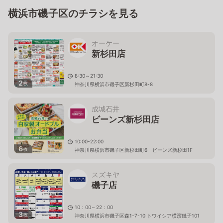
横浜市磯子区のチラシを見る
オーケー
新杉田店
8:30～21:30
2
枚
神奈川県横浜市磯子区新杉田町8-8
成城石井
ビーンズ新杉田店
10:00-22:00
6
枚
神奈川県横浜市磯子区新杉田町6 ビーンズ新杉田1F
スズキヤ
磯子店
10：00～22：00
3
枚
神奈川県横浜市磯子区森1-7-10 トワイシア横濱磯子101