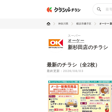
神奈川県
横浜市磯子区
オーケー 
スーパー
オーケー
新杉田店のチラシ
最新のチラシ（全2枚）
最終更新：2026/08/03