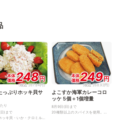
品
248
249
本体
本体
円
円
価格
価格
(税込 267.84円)
(税込 268.92円)
たっぷりホッキ貝サ
よこすか海軍カレーコロ
ッケ 5個＋1個増量
当たり
8月9日(日)まで
(日)まで
20種類以上のスパイスを使用。...
ホッキ貝・いか・クロミル...