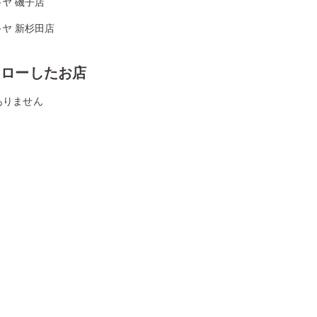
ヤ 磯子店
ヤ 新杉田店
ォローしたお店
ありません