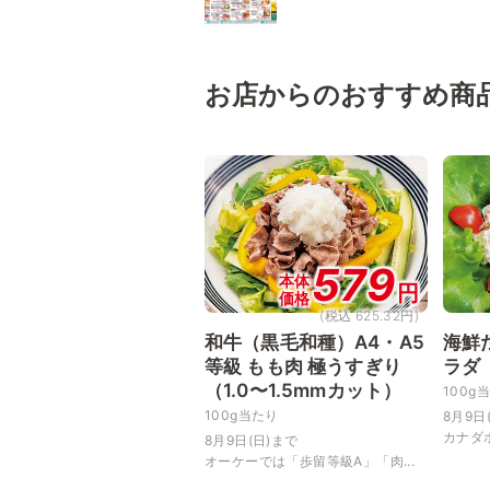
お店からのおすすめ商
579
本体
円
価格
(税込 625.32円)
和牛（黒毛和種）A4・A5
海鮮
等級 もも肉 極うすぎり
ラダ
（1.0〜1.5mmカット）
100g
100g当たり
8月9日
カナダ
8月9日(日)まで
オーケーでは「歩留等級A」「肉...