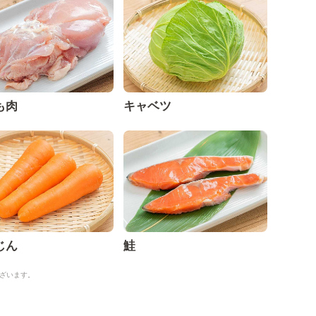
も肉
キャベツ
じん
鮭
ざいます。