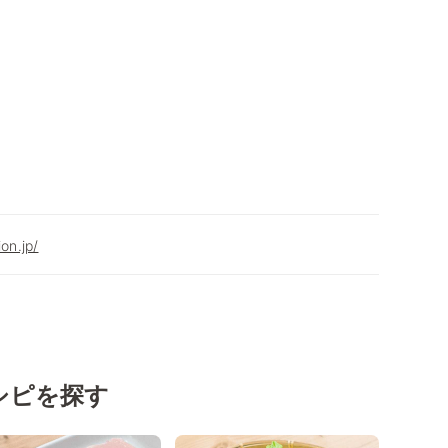
on.jp/
シピを探す