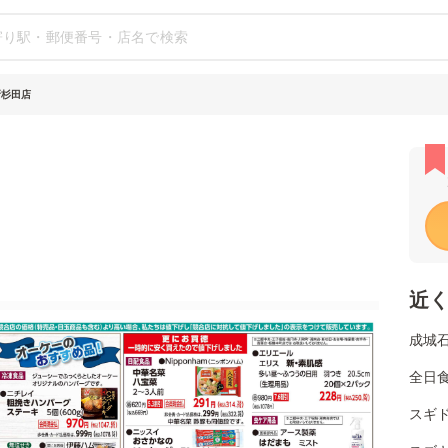
新杉田店
近
成城
全日
スギ