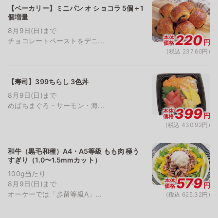
【ベーカリー】ミニパン オ ショコラ 5個＋1
個増量
8月9日(日)まで
220
本体
チョコレートペーストをデニ...
円
価格
(税込 237.60円)
【寿司】399ちらし 3色丼
8月9日(日)まで
めばちまぐろ・サーモン・海...
399
本体
円
価格
(税込 430.92円)
和牛（黒毛和種）A4・A5等級 もも肉 極う
すぎり（1.0〜1.5mmカット）
100g当たり
579
本体
8月9日(日)まで
円
価格
オーケーでは「歩留等級A」...
(税込 625.32円)