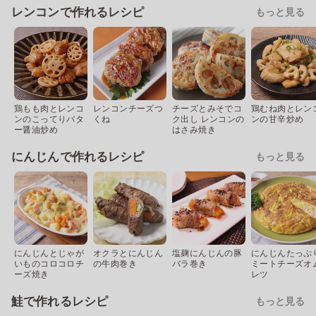
レンコンで作れるレシピ
もっと見る
鶏もも肉とレンコ
レンコンチーズつ
チーズとみそでコ
鶏むね肉とレン
ンのこってりバタ
くね
ク出し レンコンの
ンの甘辛炒め
ー醤油炒め
はさみ焼き
にんじんで作れるレシピ
もっと見る
にんじんとじゃが
オクラとにんじん
塩麹にんじんの豚
にんじんたっぷ
いものコロコロチ
の牛肉巻き
バラ巻き
ミートチーズオ
ーズ焼き
レツ
鮭で作れるレシピ
もっと見る