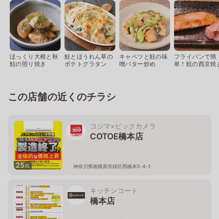
ほっくり大根と秋
鮭とほうれん草の
キャベツと鮭の味
フライパンで簡
鮭の照り焼き
ポテトグラタン
噌バター炒め
単！鮭の西京焼
この店舗の近くのチラシ
コジマ×ビックカメラ
COTOE橋本店
25
枚
神奈川県相模原市緑区西橋本5-4-3
キッチンコート
橋本店