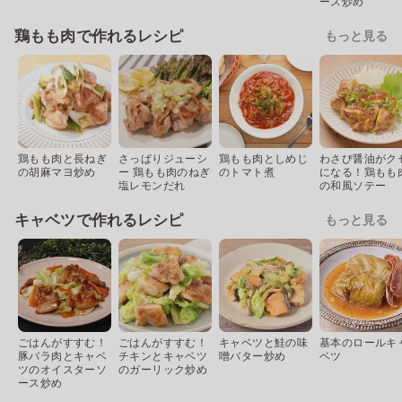
ース炒め
鶏もも肉で作れるレシピ
もっと見る
鶏もも肉と長ねぎ
さっぱりジューシ
鶏もも肉としめじ
わさび醤油がク
の胡麻マヨ炒め
ー 鶏もも肉のねぎ
のトマト煮
になる！鶏もも
塩レモンだれ
の和風ソテー
キャベツで作れるレシピ
もっと見る
ごはんがすすむ！
ごはんがすすむ！
キャベツと鮭の味
基本のロールキ
豚バラ肉とキャベ
チキンとキャベツ
噌バター炒め
ベツ
ツのオイスターソ
のガーリック炒め
ース炒め