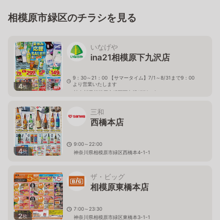
相模原市緑区のチラシを見る
いなげや
ina21相模原下九沢店
9：30～21：00 【サマータイム】7/1～8/31まで9：00
より営業いたします
4
枚
神奈川県相模原市緑区下九沢1779－8
三和
西橋本店
9:00～22:00
4
枚
神奈川県相模原市緑区西橋本4-1-1
ザ・ビッグ
相模原東橋本店
7:00～23:30
2
枚
神奈川県相模原市緑区東橋本3-1-1