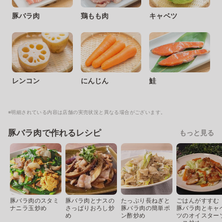
豚バラ肉
鶏もも肉
キャベツ
レンコン
にんじん
鮭
※明細されている内容は店舗の実売状況と異なる場合がございます。
豚バラ肉で作れるレシピ
もっと見る
豚バラ肉のスタミ
豚バラ肉とナスの
たっぷり長ねぎと
ごはんがすすむ
ナニラ玉炒め
さっぱりおろし炒
豚バラ肉の簡単ポ
豚バラ肉とキャ
め
ン酢炒め
ツのオイスター