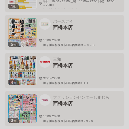
平日：10:00～23:00 土曜：10:00～22:00 日祝：10:00
～22:00
1
枚
神奈川県相模原市緑区橋本2-3-2
バースデイ
西橋本店
10:00-20:00
5
枚
神奈川県相模原市緑区西橋本３－９－８
三和
西橋本店
9:00～22:00
4
枚
神奈川県相模原市緑区西橋本4-1-1
ファッションセンターしまむら
西橋本店
10:00-20:00
3
枚
神奈川県相模原市緑区西橋本３−９−８