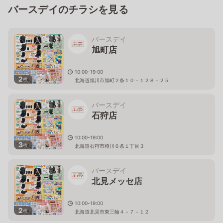
バースデイのチラシを見る
バースデイ
旭町店
10:00-19:00
2
枚
北海道旭川市旭町２条１０－１２８－２５
バースデイ
石狩店
10:00-19:00
3
枚
北海道石狩市樽川６条１丁目３
バースデイ
北見メッセ店
10:00-19:00
2
枚
北海道北見市東三輪４－７－１２