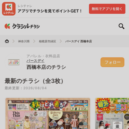
神奈川県
相模原市緑区
バースデイ 西橋本店
アパレル・衣料品店
バースデイ
フォロー
西橋本店のチラシ
最新のチラシ（全3枚）
最終更新：2026/08/04