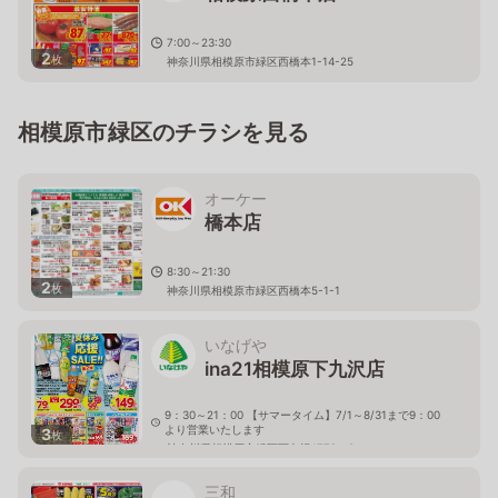
7:00～23:30
2
枚
神奈川県相模原市緑区西橋本1-14-25
相模原市緑区のチラシを見る
オーケー
橋本店
8:30～21:30
2
枚
神奈川県相模原市緑区西橋本5-1-1
いなげや
ina21相模原下九沢店
9：30～21：00 【サマータイム】7/1～8/31まで9：00
より営業いたします
3
枚
神奈川県相模原市緑区下九沢1779－8
三和