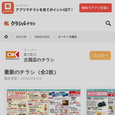
神奈川県
相模原市南区
オーケー 古淵店
スーパー
オーケー
フォロー
古淵店のチラシ
最新のチラシ（全2枚）
最終更新：2026/08/03