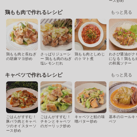
ース炒め
鶏もも肉で作れるレシピ
もっと見る
鶏もも肉と長ねぎ
さっぱりジューシ
鶏もも肉としめじ
わさび醤油がク
の胡麻マヨ炒め
ー 鶏もも肉のねぎ
のトマト煮
になる！鶏もも
塩レモンだれ
の和風ソテー
キャベツで作れるレシピ
もっと見る
ごはんがすすむ！
ごはんがすすむ！
キャベツと鮭の味
基本のロールキ
豚バラ肉とキャベ
チキンとキャベツ
噌バター炒め
ベツ
ツのオイスターソ
のガーリック炒め
ース炒め