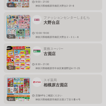
9:00～21:00
4
枚
神奈川県相模原市南区大野台2-31-8
ファッションセンターしまむら
大野台店
10:00-19:00
3
枚
神奈川県相模原市南区大野台２−３１−８
業務スーパー
古淵店
8:30～21:30
3
枚
神奈川県相模原市中央区東淵野辺4-11-25
スギ薬局
相模原古淵店
店舗HPをご確認ください
2
枚
神奈川県相模原市南区古淵２丁目５番４号