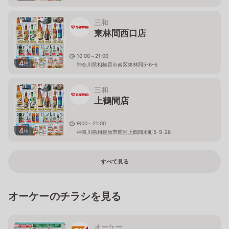
三和
東林間西口店
10:00～21:00
4
枚
神奈川県相模原市南区東林間5-6-6
三和
上鶴間店
9:00～21:00
4
枚
神奈川県相模原市南区上鶴間本町5-9-26
すべて見る
オーケーのチラシを見る
オーケー