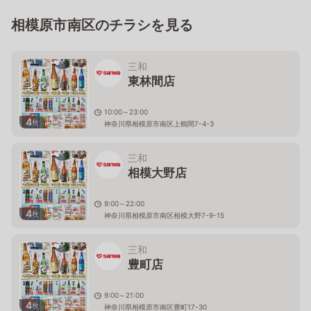
相模原市南区のチラシを見る
三和
東林間店
10:00～23:00
4
枚
神奈川県相模原市南区上鶴間7-4-3
三和
相模大野店
9:00～22:00
4
枚
神奈川県相模原市南区相模大野7-9-15
三和
豊町店
9:00～21:00
4
枚
神奈川県相模原市南区豊町17-30