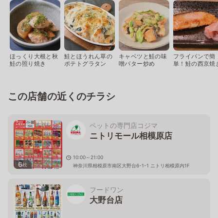
ほっくり大根と秋
鮭とほうれん草の
キャベツと鮭の味
フライパンで簡
鮭の照り焼き
ポテトグラタン
噌バター炒め
単！鮭の西京焼
この店舗の近くのチラシ
ペットの専門店コジマ
ニトリモール相模原店
10:00～21:00
6
枚
神奈川県相模原市南区大野台6-1-1 ニトリ相模原内1F
フードワン
大野台店