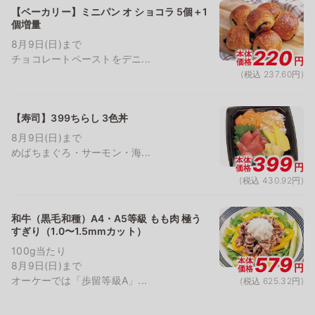
【ベーカリー】ミニパン オ ショコラ 5個＋1
個増量
8月9日(日)まで
220
本体
チョコレートペーストをデニ...
円
価格
(税込 237.60円)
【寿司】399ちらし 3色丼
8月9日(日)まで
めばちまぐろ・サーモン・海...
399
本体
円
価格
(税込 430.92円)
和牛（黒毛和種）A4・A5等級 もも肉 極う
すぎり（1.0〜1.5mmカット）
100g当たり
579
本体
8月9日(日)まで
円
価格
オーケーでは「歩留等級A」...
(税込 625.32円)