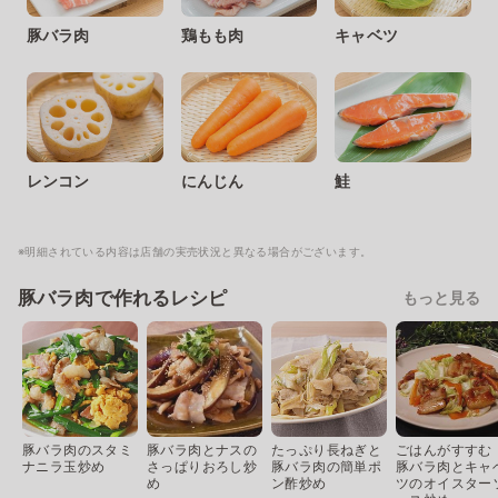
豚バラ肉
鶏もも肉
キャベツ
レンコン
にんじん
鮭
※明細されている内容は店舗の実売状況と異なる場合がございます。
豚バラ肉で作れるレシピ
もっと見る
豚バラ肉のスタミ
豚バラ肉とナスの
たっぷり長ねぎと
ごはんがすすむ
ナニラ玉炒め
さっぱりおろし炒
豚バラ肉の簡単ポ
豚バラ肉とキャ
め
ン酢炒め
ツのオイスター