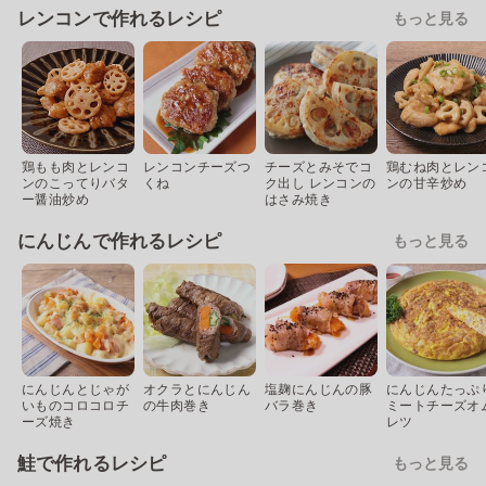
レンコンで作れるレシピ
もっと見る
鶏もも肉とレンコ
レンコンチーズつ
チーズとみそでコ
鶏むね肉とレン
ンのこってりバタ
くね
ク出し レンコンの
ンの甘辛炒め
ー醤油炒め
はさみ焼き
にんじんで作れるレシピ
もっと見る
にんじんとじゃが
オクラとにんじん
塩麹にんじんの豚
にんじんたっぷ
いものコロコロチ
の牛肉巻き
バラ巻き
ミートチーズオ
ーズ焼き
レツ
鮭で作れるレシピ
もっと見る