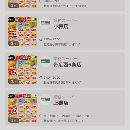
9:00～22:00
3
枚
北海道恵庭市中島町6丁目7番地4
業務スーパー
小樽店
9:00～22:00
3
枚
北海道小樽市稲穂5丁目10-1
業務スーパー
帯広西5条店
9:00～20:00
3
枚
北海道帯広市西5条南18-7-7
業務スーパー
上磯店
月～土:9:00～21:00 日:9:00～20:00
3
枚
北海道北斗市七重浜7丁目12-1