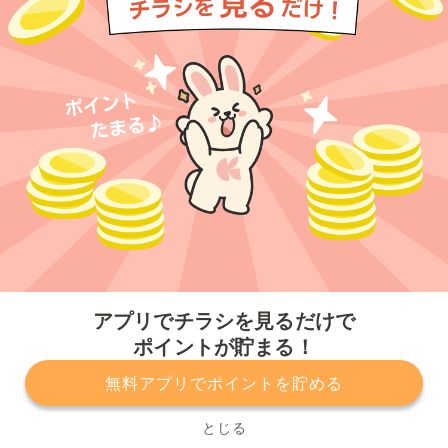
今すぐアプリをダウンロードする
アプリでチラシを見るだけで
ポイントが貯まる！
無料アプリでポイントを貯める
プライバシーポリシー
利用規約
運営会社
サービスに関してのお問い合わせ
チラシ掲載をお考えの方
とじる