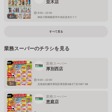
並木店
9:00～22:00
4
枚
神奈川県相模原市中央区並木3-1-1
すべて見る
業務スーパーのチラシを見る
業務スーパー
厚別西店
9:00～22:00
3
枚
北海道札幌市厚別区厚別西4条3丁目1067-68
業務スーパー
恵庭店