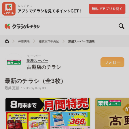
神奈川県
相模原市中央区
業務スーパー 古淵店
スーパー
業務スーパー
フォロー
古淵店のチラシ
最新のチラシ（全3枚）
最終更新：2026/08/01