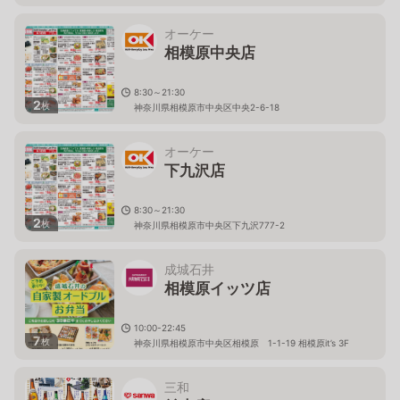
オーケー
相模原中央店
8:30～21:30
2
枚
神奈川県相模原市中央区中央2-6-18
オーケー
下九沢店
8:30～21:30
2
枚
神奈川県相模原市中央区下九沢777-2
成城石井
相模原イッツ店
10:00-22:45
7
枚
神奈川県相模原市中央区相模原 1-1-19 相模原it’s 3F
三和