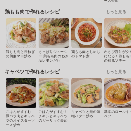
ース炒め
鶏もも肉で作れるレシピ
もっと見る
鶏もも肉と長ねぎ
さっぱりジューシ
鶏もも肉としめじ
わさび醤油がク
の胡麻マヨ炒め
ー 鶏もも肉のねぎ
のトマト煮
になる！鶏もも
塩レモンだれ
の和風ソテー
キャベツで作れるレシピ
もっと見る
ごはんがすすむ！
ごはんがすすむ！
キャベツと鮭の味
基本のロールキ
豚バラ肉とキャベ
チキンとキャベツ
噌バター炒め
ベツ
ツのオイスターソ
のガーリック炒め
ース炒め