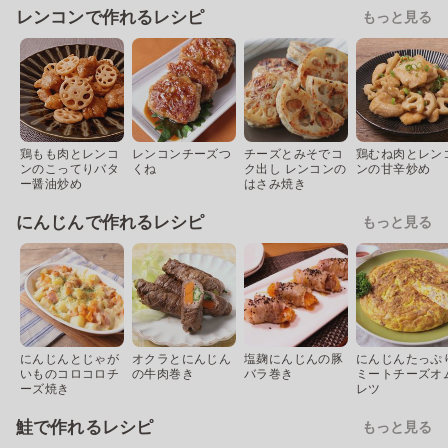
レンコンで作れるレシピ
もっと見る
鶏もも肉とレンコ
レンコンチーズつ
チーズとみそでコ
鶏むね肉とレン
ンのこってりバタ
くね
ク出し レンコンの
ンの甘辛炒め
ー醤油炒め
はさみ焼き
にんじんで作れるレシピ
もっと見る
にんじんとじゃが
オクラとにんじん
塩麹にんじんの豚
にんじんたっぷ
いものコロコロチ
の牛肉巻き
バラ巻き
ミートチーズオ
ーズ焼き
レツ
鮭で作れるレシピ
もっと見る