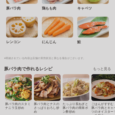
豚バラ肉
鶏もも肉
キャベツ
レンコン
にんじん
鮭
※明細されている内容は店舗の実売状況と異なる場合がございます。
豚バラ肉で作れるレシピ
もっと見る
豚バラ肉のスタミ
豚バラ肉とナスの
たっぷり長ねぎと
ごはんがすすむ
ナニラ玉炒め
さっぱりおろし炒
豚バラ肉の簡単ポ
豚バラ肉とキャ
め
ン酢炒め
ツのオイスター