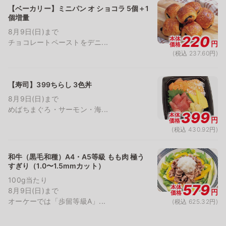
【ベーカリー】ミニパン オ ショコラ 5個＋1
個増量
8月9日(日)まで
220
本体
チョコレートペーストをデニ...
円
価格
(税込 237.60円)
【寿司】399ちらし 3色丼
8月9日(日)まで
めばちまぐろ・サーモン・海...
399
本体
円
価格
(税込 430.92円)
和牛（黒毛和種）A4・A5等級 もも肉 極う
すぎり（1.0〜1.5mmカット）
100g当たり
579
本体
8月9日(日)まで
円
価格
オーケーでは「歩留等級A」...
(税込 625.32円)