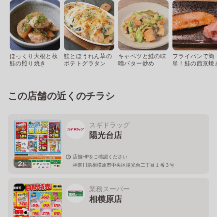
ほっくり大根と秋
鮭とほうれん草の
キャベツと鮭の味
フライパンで簡
鮭の照り焼き
ポテトグラタン
噌バター炒め
単！鮭の西京焼
この店舗の近くのチラシ
スギドラッグ
陽光台店
店舗HPをご確認ください
2
枚
神奈川県相模原市中央区陽光台二丁目１番３号
業務スーパー
相模原店