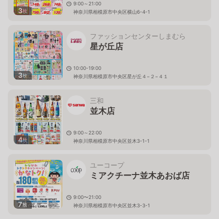
9:00～21:00
3
枚
神奈川県相模原市中央区横山6-4-1
ファッションセンターしまむら
星が丘店
10:00-19:00
3
枚
神奈川県相模原市中央区星が丘４−２−４１
三和
並木店
9:00～22:00
4
枚
神奈川県相模原市中央区並木3-1-1
ユーコープ
ミアクチーナ並木あおば店
9:00〜21:00
7
枚
神奈川県相模原市中央区並木3-3-1