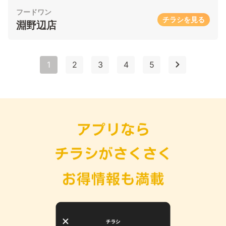
フードワン
チラシを見る
淵野辺店
1
2
3
4
5