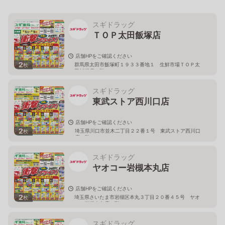
スギドラッグ
ＴＯＰ太田飯塚店
店舗HPをご確認ください
2
群馬県太田市飯塚町１９３３番地１ 生鮮市場ＴＯＰ太
枚
田飯塚店１階
スギドラッグ
東武ストア西川口店
店舗HPをご確認ください
2
埼玉県川口市並木二丁目２２番１号 東武ストア西川口
枚
店２階
スギドラッグ
ヤオコー岩槻本丸店
店舗HPをご確認ください
2
埼玉県さいたま市岩槻区本丸３丁目２０番４５号 ヤオ
枚
コー岩槻本丸店２階
スギドラッグ