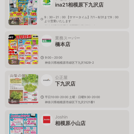
ina21相模原下九沢店
9：30～21：00 【サマータイム】7/1～8/31まで9：00
より営業いたします
4
枚
神奈川県相模原市緑区下九沢1779－8
業務スーパー
橋本店
9:00～20:00
3
枚
神奈川県相模原市緑区下九沢1629-2
公正屋
下九沢店
平日10:00-20:00 土曜・日曜9:30-20:00
5
枚
神奈川県相模原市緑区下九沢2121番1
Joshin
相模原小山店