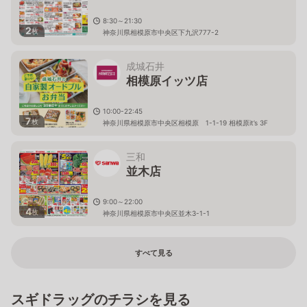
8:30～21:30
2
枚
神奈川県相模原市中央区下九沢777-2
成城石井
相模原イッツ店
10:00-22:45
7
枚
神奈川県相模原市中央区相模原 1-1-19 相模原it’s 3F
三和
並木店
9:00～22:00
4
枚
神奈川県相模原市中央区並木3-1-1
すべて見る
スギドラッグのチラシを見る