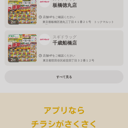
板橋徳丸店
店舗HPをご確認ください
2
東京都板橋区徳丸三丁目４１番２１号 トックマルット
枚
１階
スギドラッグ
千歳船橋店
店舗HPをご確認ください
2
枚
東京都世田谷区経堂四丁目３２番１２号
すべて見る