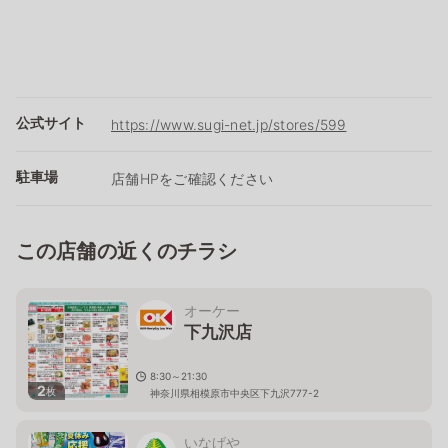
公式サイト
https://www.sugi-net.jp/stores/599
駐車場
店舗HPをご確認ください
この店舗の近くのチラシ
オーケー
下九沢店
8:30～21:30
2
枚
神奈川県相模原市中央区下九沢777-2
いなげや