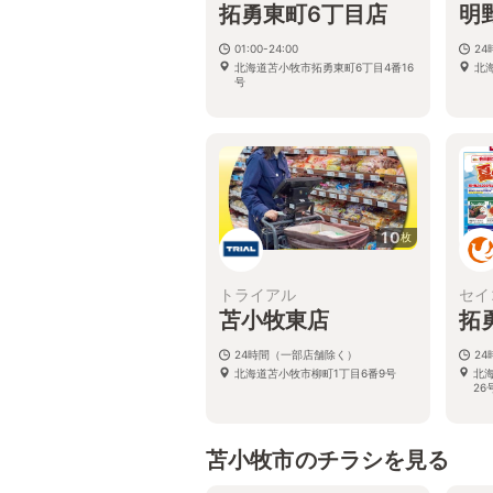
拓勇東町6丁目店
明
01:00-24:00
24
北海道苫小牧市拓勇東町6丁目4番16
北
号
10
枚
トライアル
セイ
苫小牧東店
拓
24時間（一部店舗除く）
24
北海道苫小牧市柳町1丁目6番9号
北
26
苫小牧市のチラシを見る