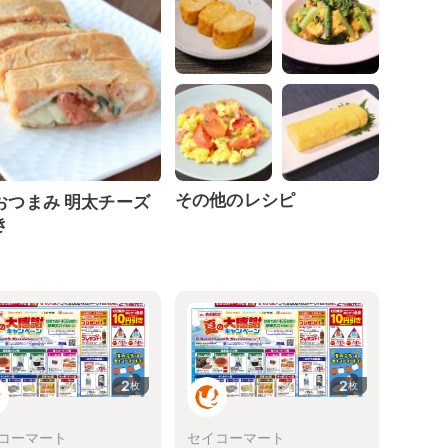
その他のレシピ
おつまみ 明太チーズ
き
2
2
枚
枚
コーマート
セイコーマート