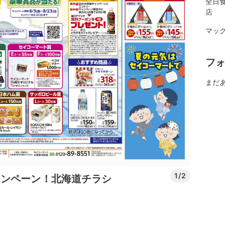
全日
店
マッ
フ
まだ
1/2
ャンペーン！北海道チラシ