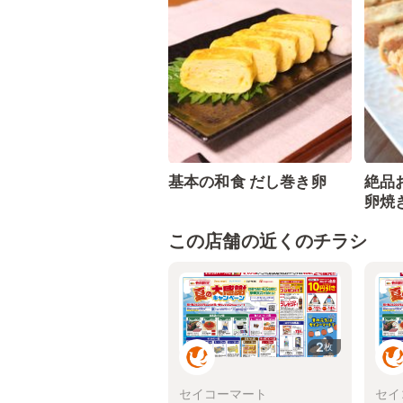
基本の和食 だし巻き卵
絶品
卵焼
この店舗の近くのチラシ
2
枚
セイコーマート
セイ