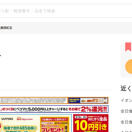
拓勇西町店
シ
近
イオン
全日食
全日