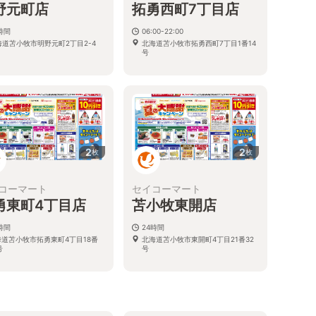
野元町店
拓勇西町7丁目店
時間
06:00-22:00
海道苫小牧市明野元町2丁目2-4
北海道苫小牧市拓勇西町7丁目1番14
号
2
2
枚
枚
コーマート
セイコーマート
勇東町4丁目店
苫小牧東開店
時間
24時間
海道苫小牧市拓勇東町4丁目18番
北海道苫小牧市東開町4丁目21番32
号
号