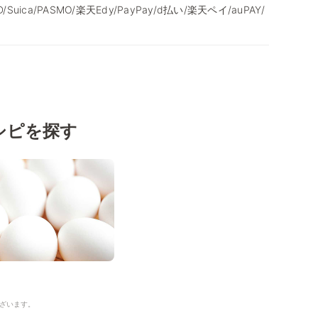
/iD/Suica/PASMO/楽天Edy/PayPay/d払い/楽天ペイ/auPAY/
シピを探す
ざいます。