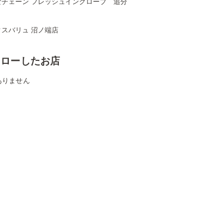
食チェーン フレッシュイングローブ 追分
クスバリュ 沼ノ端店
ォローしたお店
ありません