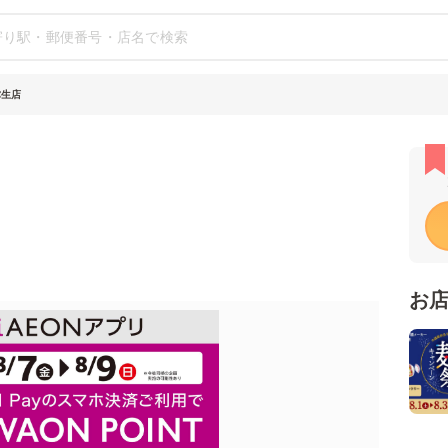
弥生店
お