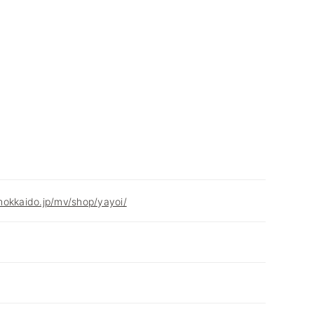
hokkaido.jp/mv/shop/yayoi/