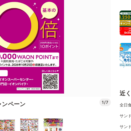
近
1/7
ャンペーン
全日
サン
サン