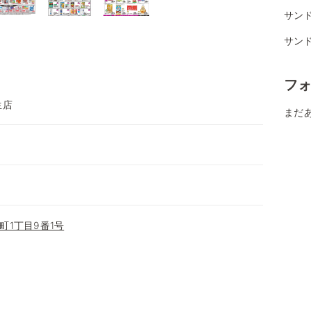
サンド
サン
フ
生店
まだ
町1丁目9番1号