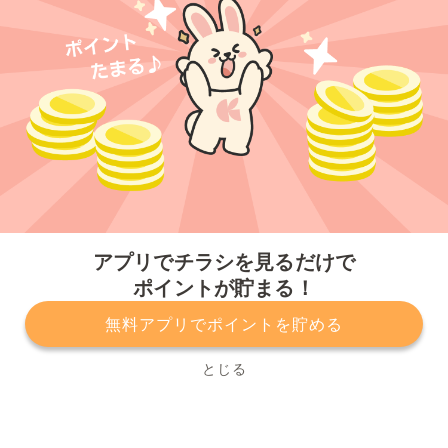
今すぐアプリをダウンロードする
アプリでチラシを見るだけで
ポイントが貯まる！
無料アプリでポイントを貯める
プライバシーポリシー
利用規約
運営会社
サービスに関してのお問い合わせ
チラシ掲載をお考えの方
とじる
Copyright© Kurashiru, Inc. All Rights Reserved.