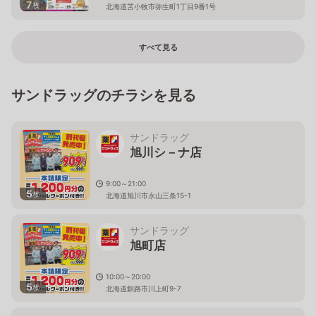
7
枚
北海道苫小牧市弥生町1丁目9番1号
すべて見る
サンドラッグのチラシを見る
サンドラッグ
旭川シ－ナ店
9:00～21:00
5
枚
北海道旭川市永山三条15-1
サンドラッグ
旭町店
10:00～20:00
5
枚
北海道釧路市川上町9-7