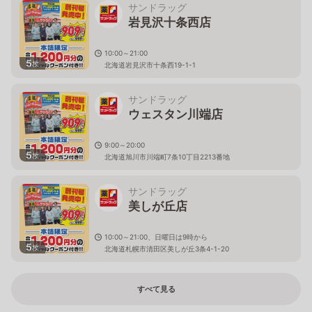
サンドラッグ
岩見沢十条西店
10:00～21:00
5
枚
北海道岩見沢市十条西19-1-1
サンドラッグ
ウェスタン川端店
9:00～20:00
5
枚
北海道旭川市川端町7条10丁目2213番地
サンドラッグ
美しが丘店
10:00～21:00、日曜日は9時から
5
枚
北海道札幌市清田区美しが丘3条4-1-20
すべて見る