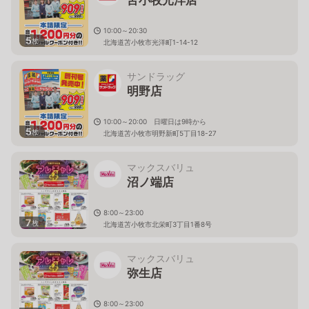
10:00～20:30
5
枚
北海道苫小牧市光洋町1-14-12
サンドラッグ
明野店
10:00～20:00 日曜日は9時から
5
枚
北海道苫小牧市明野新町5丁目18-27
マックスバリュ
沼ノ端店
8:00～23:00
7
枚
北海道苫小牧市北栄町3丁目1番8号
マックスバリュ
弥生店
8:00～23:00