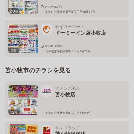
9:00〜23:00
20
枚
北海道苫小牧市音羽町2丁目18番13号
セイコーマート
ドーミーイン苫小牧店
06:00-23:00
2
枚
北海道苫小牧市錦町2丁目1番22号
苫小牧市のチラシを見る
イオン北海道
苫小牧店
12
枚
北海道苫小牧市柳町3丁目1番20号
サンドラッグ
苫小牧光洋店