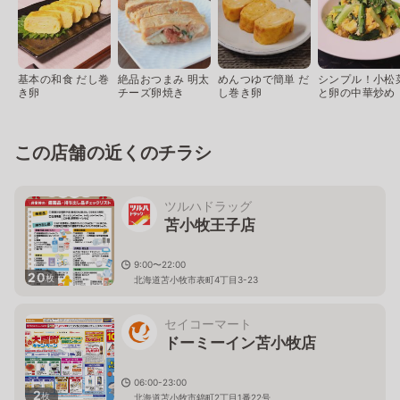
基本の和食 だし巻
絶品おつまみ 明太
めんつゆで簡単 だ
シンプル！小松
き卵
チーズ卵焼き
し巻き卵
と卵の中華炒め
この店舗の近くのチラシ
ツルハドラッグ
苫小牧王子店
9:00〜22:00
20
枚
北海道苫小牧市表町4丁目3-23
セイコーマート
ドーミーイン苫小牧店
06:00-23:00
2
枚
北海道苫小牧市錦町2丁目1番22号