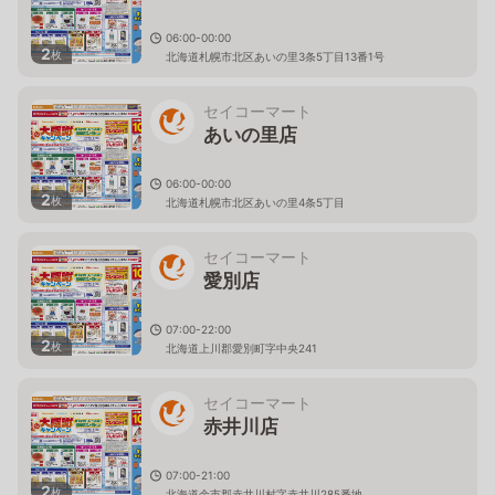
06:00-00:00
2
枚
北海道札幌市北区あいの里3条5丁目13番1号
セイコーマート
あいの里店
06:00-00:00
2
枚
北海道札幌市北区あいの里4条5丁目
セイコーマート
愛別店
07:00-22:00
2
枚
北海道上川郡愛別町字中央241
セイコーマート
赤井川店
07:00-21:00
2
枚
北海道余市郡赤井川村字赤井川285番地