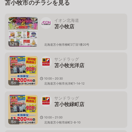
苫小牧市のチラシを見る
イオン北海道
苫小牧店
12
枚
北海道苫小牧市柳町3丁目1番20号
サンドラッグ
苫小牧光洋店
10:00～20:30
5
枚
北海道苫小牧市光洋町1-14-12
サンドラッグ
苫小牧緑町店
10:00～21:00
5
枚
北海道苫小牧市緑町2-8-10