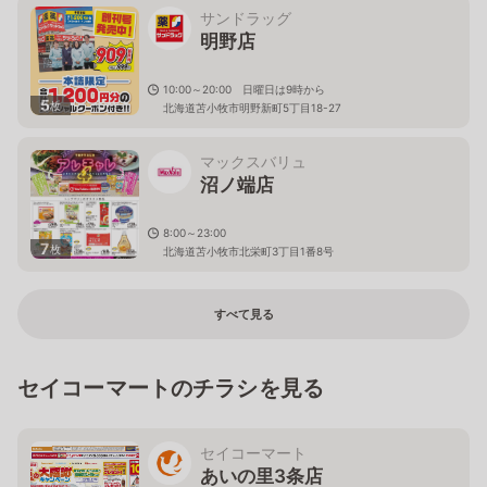
サンドラッグ
明野店
10:00～20:00 日曜日は9時から
5
枚
北海道苫小牧市明野新町5丁目18-27
マックスバリュ
沼ノ端店
8:00～23:00
7
枚
北海道苫小牧市北栄町3丁目1番8号
すべて見る
セイコーマートのチラシを見る
セイコーマート
あいの里3条店