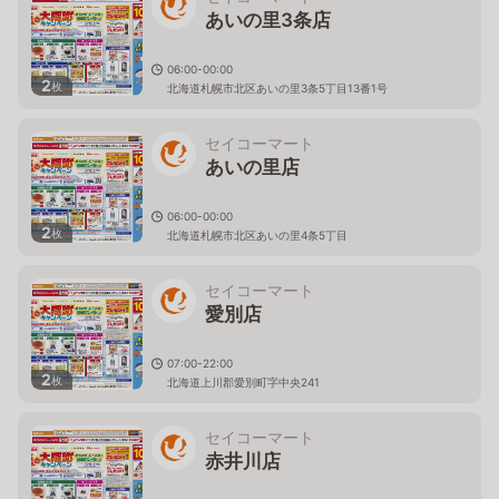
あいの里3条店
06:00-00:00
2
枚
北海道札幌市北区あいの里3条5丁目13番1号
セイコーマート
あいの里店
06:00-00:00
2
枚
北海道札幌市北区あいの里4条5丁目
セイコーマート
愛別店
07:00-22:00
2
枚
北海道上川郡愛別町字中央241
セイコーマート
赤井川店