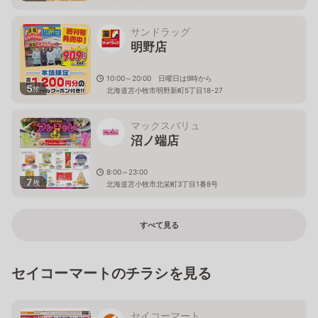
サンドラッグ
明野店
10:00～20:00 日曜日は9時から
5
枚
北海道苫小牧市明野新町5丁目18-27
マックスバリュ
沼ノ端店
8:00～23:00
7
枚
北海道苫小牧市北栄町3丁目1番8号
すべて見る
セイコーマートのチラシを見る
セイコーマート