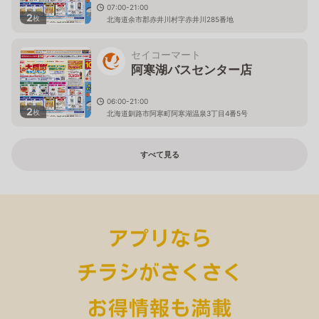
07:00-21:00
2
枚
北海道余市郡赤井川村字赤井川285番地
セイコーマート
阿寒湖バスセンター店
06:00-21:00
2
枚
北海道釧路市阿寒町阿寒湖温泉3丁目4番5号
すべて見る