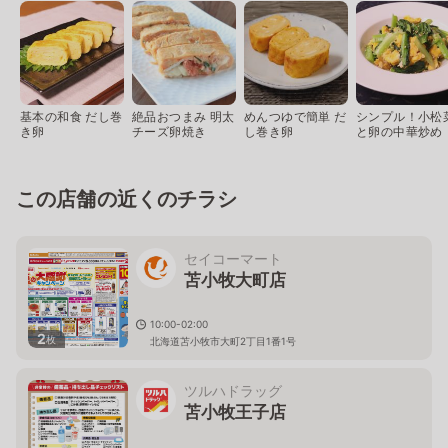
基本の和食 だし巻
絶品おつまみ 明太
めんつゆで簡単 だ
シンプル！小松
き卵
チーズ卵焼き
し巻き卵
と卵の中華炒め
この店舗の近くのチラシ
セイコーマート
苫小牧大町店
10:00-02:00
2
枚
北海道苫小牧市大町2丁目1番1号
ツルハドラッグ
苫小牧王子店