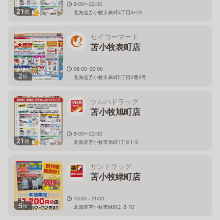
9:00〜22:00
21
枚
北海道苫小牧市表町4丁目3-23
セイコーマート
苫小牧表町店
06:00-00:00
2
枚
北海道苫小牧市表町5丁目2番2号
ツルハドラッグ
苫小牧旭町店
9:00〜22:00
21
枚
北海道苫小牧市旭町1丁目1-5
サンドラッグ
苫小牧緑町店
10:00～21:00
5
枚
北海道苫小牧市緑町2-8-10