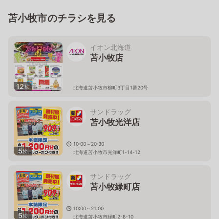
苫小牧市のチラシを見る
イオン北海道
苫小牧店
12
枚
北海道苫小牧市柳町3丁目1番20号
サンドラッグ
苫小牧光洋店
10:00～20:30
5
枚
北海道苫小牧市光洋町1-14-12
サンドラッグ
苫小牧緑町店
10:00～21:00
5
枚
北海道苫小牧市緑町2-8-10