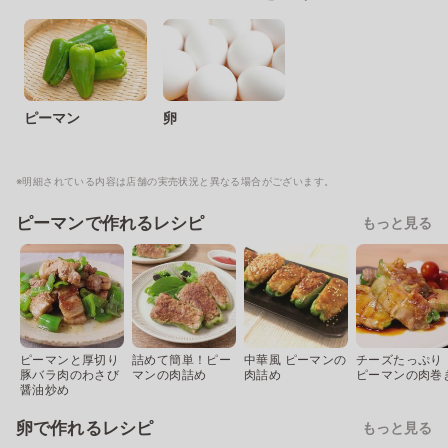
ピーマン
卵
※明細されている内容は店舗の実売状況と異なる場合がございます。
ピーマンで作れるレシピ
もっと見る
ピーマンと厚切り
詰めて簡単！ピー
中華風 ピーマンの
チーズたっぷり
豚バラ肉のわさび
マンの肉詰め
肉詰め
ピーマンの肉巻
醤油炒め
卵で作れるレシピ
もっと見る