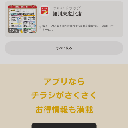
ツルハドラッグ
旭川末広北店
9:00～24:00 ※自己採血受付:調剤営業時間内・調剤コー
ナーにて！
22
枚
北海道旭川市末広1条10丁目1番20号
すべて見る