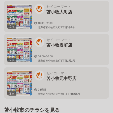
セイコーマート
苫小牧大町店
10:00-02:00
2
枚
北海道苫小牧市大町2丁目1番1号
セイコーマート
苫小牧表町店
06:00-00:00
2
枚
北海道苫小牧市表町5丁目2番2号
セイコーマート
苫小牧元中野店
24時間
2
枚
北海道苫小牧市元中野町4丁目8番5号
苫小牧市のチラシを見る