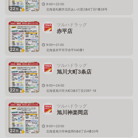
9:00〜22:00
22
枚
北海道札幌市北区あいの里2条6丁目1番28号
ツルハドラッグ
赤平店
9:00〜21:00
22
枚
北海道赤平市字赤平540番1
ツルハドラッグ
旭川大町3条店
9:00〜24:00
22
枚
北海道旭川市大町3条5丁目2397-18
ツルハドラッグ
旭川神楽岡店
9:00〜23:00
22
枚
北海道旭川市神楽岡5条6丁目4番20号