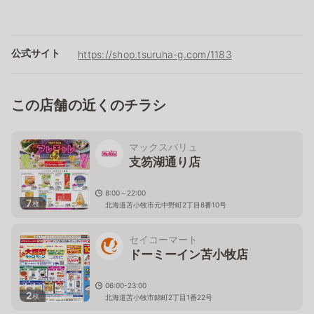
公式サイト
https://shop.tsuruha-g.com/1183
この店舗の近くのチラシ
マックスバリュ
支笏湖通り店
8:00～22:00
7
枚
北海道苫小牧市元中野町2丁目8番10号
セイコーマート
ドーミーイン苫小牧店
06:00-23:00
2
枚
北海道苫小牧市錦町2丁目1番22号