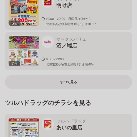
明野店
10:00～20:00 日曜日は9時から
5
枚
北海道苫小牧市明野新町5丁目18-27
マックスバリュ
沼ノ端店
8:00～23:00
7
枚
北海道苫小牧市北栄町3丁目1番8号
すべて見る
ツルハドラッグのチラシを見る
ツルハドラッグ
あいの里店