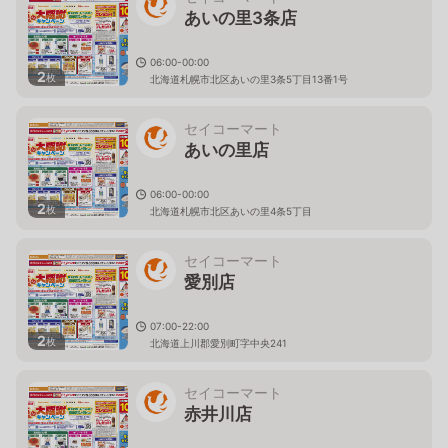
あいの里3条店
06:00-00:00
2
枚
北海道札幌市北区あいの里3条5丁目13番1号
セイコーマート
あいの里店
06:00-00:00
2
枚
北海道札幌市北区あいの里4条5丁目
セイコーマート
愛別店
07:00-22:00
2
枚
北海道上川郡愛別町字中央241
セイコーマート
赤井川店