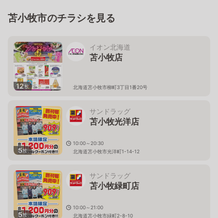
苫小牧市のチラシを見る
イオン北海道
苫小牧店
12
枚
北海道苫小牧市柳町3丁目1番20号
サンドラッグ
苫小牧光洋店
10:00～20:30
5
枚
北海道苫小牧市光洋町1-14-12
サンドラッグ
苫小牧緑町店
10:00～21:00
5
枚
北海道苫小牧市緑町2-8-10