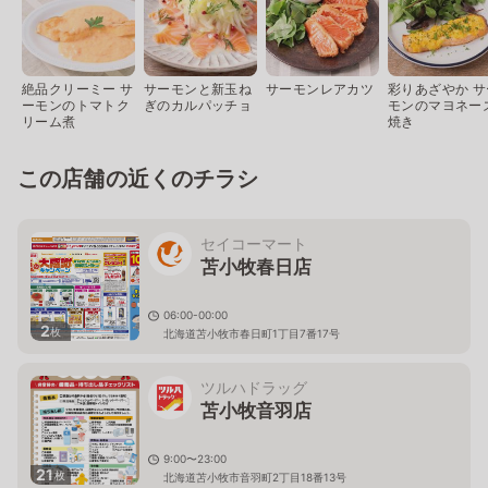
絶品クリーミー サ
サーモンと新玉ね
サーモンレアカツ
彩りあざやか サ
ーモンのトマトク
ぎのカルパッチョ
モンのマヨネー
リーム煮
焼き
この店舗の近くのチラシ
セイコーマート
苫小牧春日店
06:00-00:00
2
枚
北海道苫小牧市春日町1丁目7番17号
ツルハドラッグ
苫小牧音羽店
9:00〜23:00
21
枚
北海道苫小牧市音羽町2丁目18番13号