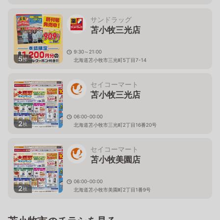
サンドラッグ
苫小牧三光店
9:30～21:00
5
枚
北海道苫小牧市三光町5丁目7-14
セイコーマート
苫小牧三光店
06:00-00:00
2
枚
北海道苫小牧市三光町2丁目16番20号
セイコーマート
苫小牧美園店
06:00-00:00
2
枚
北海道苫小牧市美園町2丁目1番9号