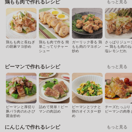
鶏もも肉で作れるレシピ
もっと見る
鶏もも肉と長ねぎ
鶏もも肉で作る 簡
ガーリック香る 鶏
さっぱりジュー
の胡麻マヨ炒め
単こってりチャー
もも肉のマヨポン
ー 鶏もも肉のね
シュー
炒め
塩レモンだれ
ピーマンで作れるレシピ
もっと見る
ピーマンと厚切り
詰めて簡単！ピー
ピーマンとツナと
チーズたっぷり
豚バラ肉のわさび
マンの肉詰め
卵のオイスター炒
ピーマンの肉巻
醤油炒め
め
にんじんで作れるレシピ
もっと見る