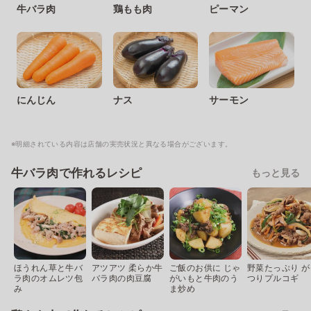
牛バラ肉
鶏もも肉
ピーマン
にんじん
ナス
サーモン
※明細されている内容は店舗の実売状況と異なる場合がございます。
牛バラ肉で作れるレシピ
もっと見る
ほうれん草と牛バ
アツアツ 柔らか牛
ご飯のお供に じゃ
野菜たっぷり が
ラ肉のオムレツ包
バラ肉の肉豆腐
がいもと牛肉のう
つりプルコギ
み
ま炒め