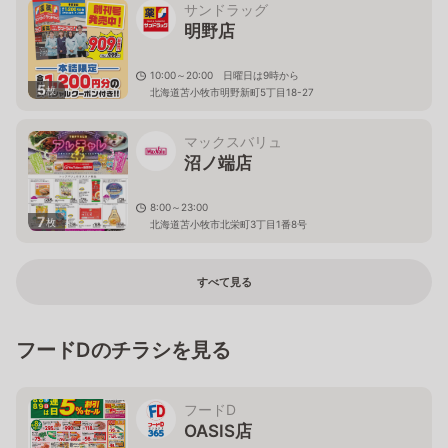
サンドラッグ
明野店
10:00～20:00 日曜日は9時から
5
枚
北海道苫小牧市明野新町5丁目18-27
マックスバリュ
沼ノ端店
8:00～23:00
7
枚
北海道苫小牧市北栄町3丁目1番8号
すべて見る
フードDのチラシを見る
フードD
OASIS店