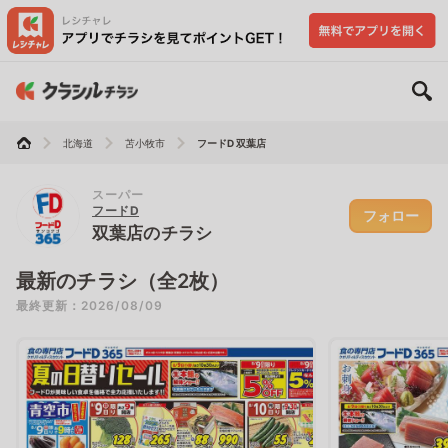
北海道
苫小牧市
フードD 双葉店
スーパー
フードD
フォロー
双葉店のチラシ
最新のチラシ（全2枚）
最終更新：2026/08/09