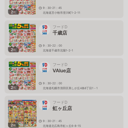
9：30-21：45
2
枚
北海道苫小牧市澄川町1-2-11
フードD
千歳店
9：30-22：00
2
枚
北海道千歳市北陽1-2-1
フードD
VAlue店
9：30-22：00
2
枚
北海道札幌市清田区美しが丘4条6丁目1－1
フードD
虹ヶ丘店
9：30-21：45
2
枚
北海道北広島市虹ヶ丘6-8-15