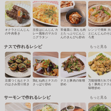
オクラとにんじん
主役はにんじん カ
常備菜に 鶏もも肉
レンジで簡単 大
の牛肉巻き
レー風味のマカロ
とたっぷりにんじ
とにんじんのそ
ニグラタン
んのきんぴら炒め
ろ煮
ナスで作れるレシピ
もっと見る
豆腐つくねとナス
鶏むね肉とナスの
ナスと豚肉の味噌
万能味噌だれで
のはさみ照り焼き
さっぱり炒め
炒め
る！豚肉とナス
味噌炒め
サーモンで作れるレシピ
もっと見る