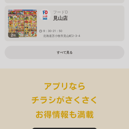
フードD
見山店
9：30-21：50
2
枚
北海道苫小牧市見山町2-3-4
すべて見る