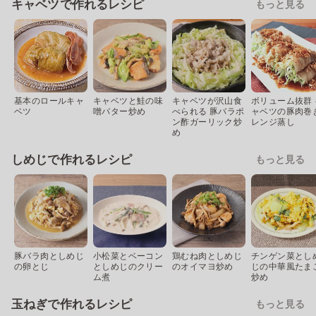
キャベツで作れるレシピ
もっと見る
基本のロールキャ
キャベツと鮭の味
キャベツが沢山食
ボリューム抜群 
ベツ
噌バター炒め
べられる 豚バラポ
ャベツの豚肉巻
ン酢ガーリック炒
レンジ蒸し
め
しめじで作れるレシピ
もっと見る
豚バラ肉としめじ
小松菜とベーコン
鶏むね肉としめじ
チンゲン菜とし
の卵とじ
としめじのクリー
のオイマヨ炒め
じの中華風たま
ム煮
炒め
玉ねぎで作れるレシピ
もっと見る