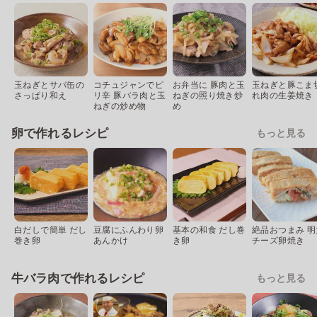
玉ねぎとサバ缶の
コチュジャンでピ
お弁当に 豚肉と玉
玉ねぎと豚こま
さっぱり和え
リ辛 豚バラ肉と玉
ねぎの照り焼き炒
れ肉の生姜焼き
ねぎの炒め物
め
卵で作れるレシピ
もっと見る
白だしで簡単 だし
豆腐にふんわり卵
基本の和食 だし巻
絶品おつまみ 明
巻き卵
あんかけ
き卵
チーズ卵焼き
牛バラ肉で作れるレシピ
もっと見る