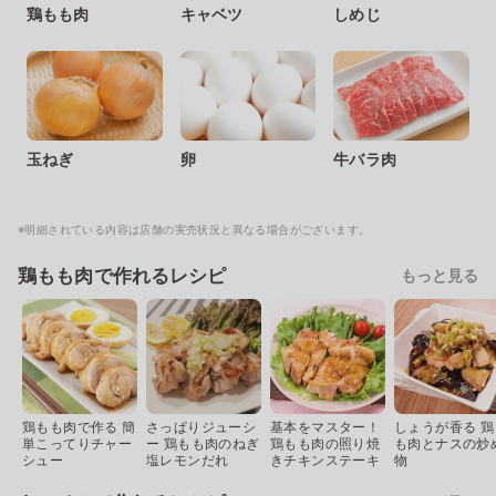
鶏もも肉
キャベツ
しめじ
玉ねぎ
卵
牛バラ肉
※明細されている内容は店舗の実売状況と異なる場合がございます。
鶏もも肉で作れるレシピ
もっと見る
鶏もも肉で作る 簡
さっぱりジューシ
基本をマスター！
しょうが香る 鶏
単こってりチャー
ー 鶏もも肉のねぎ
鶏もも肉の照り焼
も肉とナスの炒
シュー
塩レモンだれ
きチキンステーキ
物