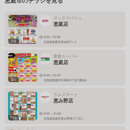
恵庭市のチラシを見る
マックスバリュ
恵庭店
8:00～22:00
7
枚
北海道恵庭市恵央町11-１
業務スーパー
恵庭店
9:00～22:00
3
枚
北海道恵庭市中島町6丁目7番地4
ラルズマート
恵み野店
9:00 ～21:00
11
枚
北海道恵庭市恵み野西３丁目１