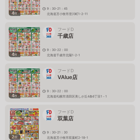
9：30-21：45
4
枚
北海道苫小牧市澄川町1-2-11
フードD
千歳店
9：30-22：00
4
枚
北海道千歳市北陽1-2-1
フードD
VAlue店
9：30-22：00
4
枚
北海道札幌市清田区美しが丘4条6丁目1－1
フードD
双葉店
9：30-21：30
2
枚
北海道苫小牧市双葉町2-18-1