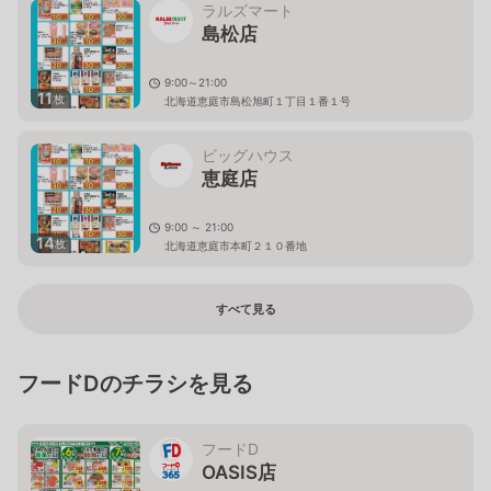
ラルズマート
島松店
9:00～21:00
11
枚
北海道恵庭市島松旭町１丁目１番１号
ビッグハウス
恵庭店
9:00 ～ 21:00
14
枚
北海道恵庭市本町２１０番地
すべて見る
フードDのチラシを見る
フードD
OASIS店