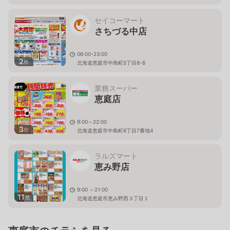
セイコーマート
さちづる中店
06:00-23:00
2
枚
北海道恵庭市中島町5丁目8-6
業務スーパー
恵庭店
9:00～22:00
3
枚
北海道恵庭市中島町6丁目7番地4
ラルズマート
恵み野店
9:00 ～21:00
11
枚
北海道恵庭市恵み野西３丁目１