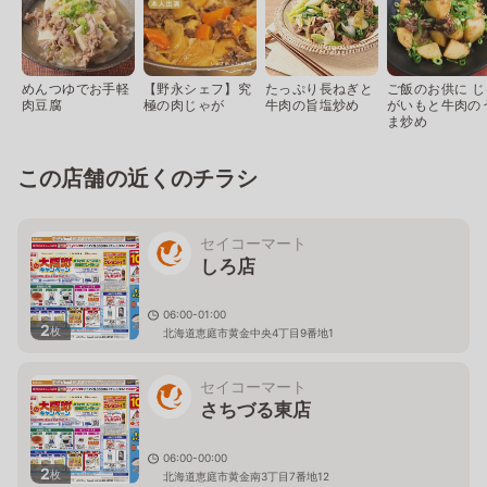
めんつゆでお手軽
【野永シェフ】究
たっぷり長ねぎと
ご飯のお供に じ
肉豆腐
極の肉じゃが
牛肉の旨塩炒め
がいもと牛肉の
ま炒め
この店舗の近くのチラシ
セイコーマート
しろ店
06:00-01:00
2
枚
北海道恵庭市黄金中央4丁目9番地1
セイコーマート
さちづる東店
06:00-00:00
2
枚
北海道恵庭市黄金南3丁目7番地12