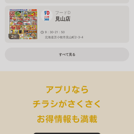
フードD
見山店
9：30-21：50
2
枚
北海道苫小牧市見山町2-3-4
すべて見る