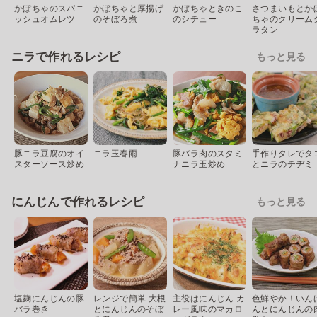
かぼちゃのスパニ
かぼちゃと厚揚げ
かぼちゃときのこ
さつまいもとか
ッシュオムレツ
のそぼろ煮
のシチュー
ちゃのクリーム
ラタン
ニラで作れるレシピ
もっと見る
豚ニラ豆腐のオイ
ニラ玉春雨
豚バラ肉のスタミ
手作りタレでタ
スターソース炒め
ナニラ玉炒め
とニラのチヂミ
にんじんで作れるレシピ
もっと見る
塩麹にんじんの豚
レンジで簡単 大根
主役はにんじん カ
色鮮やか！いん
バラ巻き
とにんじんのそぼ
レー風味のマカロ
んとにんじんの