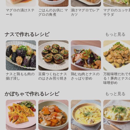
マグロの漬けステ
ごはんのお供に マ
漬けマグロでレア
マグロのユッケ
ーキ
グロの角煮
カツ
サラダ
ナスで作れるレシピ
もっと見る
ナスと鶏もも肉の
豆腐つくねとナス
鶏むね肉とナスの
万能味噌だれで
揚げ浸し
のはさみ照り焼き
さっぱり炒め
る！豚肉とナス
味噌炒め
かぼちゃで作れるレシピ
もっと見る