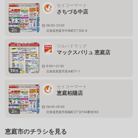
セイコーマート
さちづる中店
06:00-23:00
2
枚
北海道恵庭市中島町5丁目8-6
ツルハドラッグ
マックスバリュ 恵庭店
9:00〜21:00
19
枚
北海道恵庭市恵央町11-1
セイコーマート
恵庭柏陽店
06:00-00:00
2
枚
北海道恵庭市柏陽町3丁目194番地163
恵庭市のチラシを見る