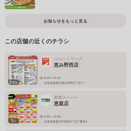
お知らせをもっと見る
この店舗の近くのチラシ
ツルハドラッグ
恵み野西店
9:00〜21:50
20
枚
北海道恵庭市恵み野西3丁目1-1
業務スーパー
恵庭店
9:00～22:00
3
枚
北海道恵庭市中島町6丁目7番地4