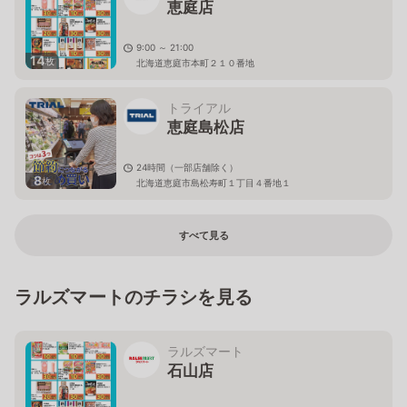
恵庭店
9:00 ～ 21:00
14
枚
北海道恵庭市本町２１０番地
トライアル
恵庭島松店
24時間（一部店舗除く）
8
枚
北海道恵庭市島松寿町１丁目４番地１
すべて見る
ラルズマートのチラシを見る
ラルズマート
石山店