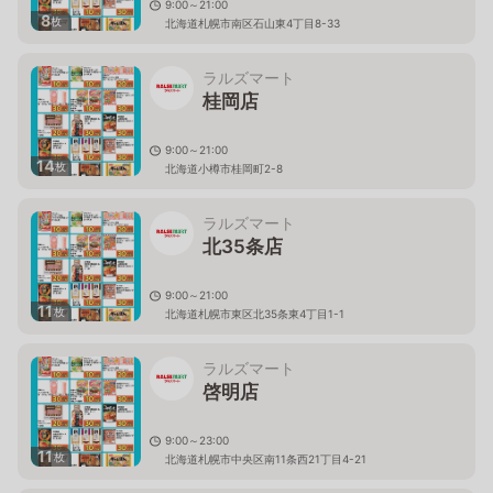
9:00～21:00
8
枚
北海道札幌市南区石山東4丁目8-33
ラルズマート
桂岡店
9:00～21:00
14
枚
北海道小樽市桂岡町2-8
ラルズマート
北35条店
9:00～21:00
11
枚
北海道札幌市東区北35条東4丁目1-1
ラルズマート
啓明店
9:00～23:00
11
枚
北海道札幌市中央区南11条西21丁目4-21