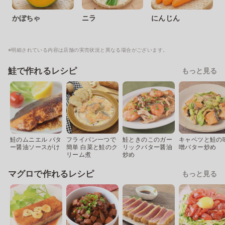
かぼちゃ
ニラ
にんじん
※明細されている内容は店舗の実売状況と異なる場合がございます。
鮭で作れるレシピ
もっと見る
鮭のムニエル バタ
フライパン一つで
鮭ときのこのガー
キャベツと鮭の
ー醤油ソースがけ
簡単 白菜と鮭のク
リックバター醤油
噌バター炒め
リーム煮
炒め
マグロで作れるレシピ
もっと見る