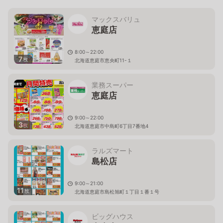
マックスバリュ
恵庭店
8:00～22:00
7
枚
北海道恵庭市恵央町11-１
業務スーパー
恵庭店
9:00～22:00
3
枚
北海道恵庭市中島町6丁目7番地4
ラルズマート
島松店
9:00～21:00
11
枚
北海道恵庭市島松旭町１丁目１番１号
ビッグハウス