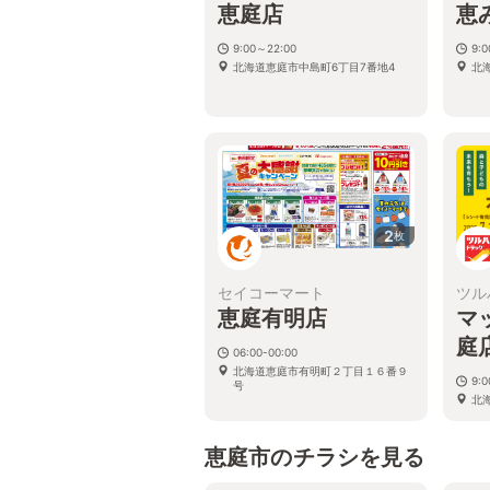
恵庭店
恵
9:00～22:00
9:0
北海道恵庭市中島町6丁目7番地4
北
2
枚
セイコーマート
ツル
恵庭有明店
マ
庭
06:00-00:00
北海道恵庭市有明町２丁目１６番９
9:
号
北海
恵庭市のチラシを見る