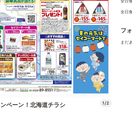
全日
全日
フ
まだ
1/2
ャンペーン！北海道チラシ