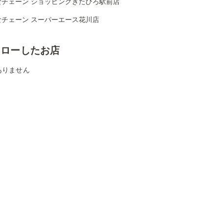
食チェーン ショッピングきたひろ駅前店
食チェーン スーパーエース花川店
ォローしたお店
ありません