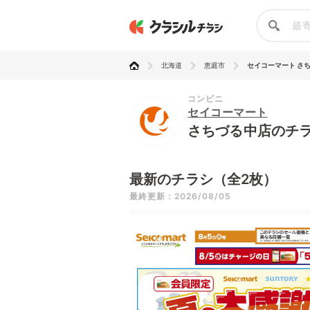
北海道
恵庭市
セイコーマート さ
コンビニ
セイコーマート
さちづる中店のチ
最新のチラシ（全2枚）
最終更新：2026/08/05