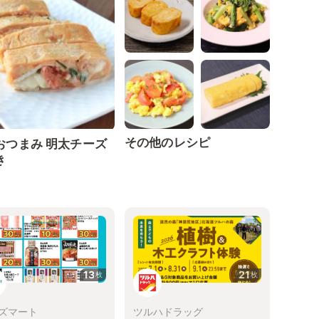
その他のレシピ
おつまみ 明太チーズ
き
13
21
枚
枚
ズマート
ツルハドラッグ