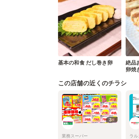
基本の和食 だし巻き卵
絶品
卵焼
この店舗の近くのチラシ
3
枚
業務スーパー
ラル