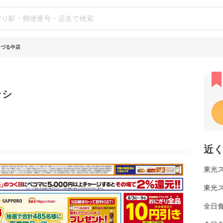
ちづる中店
ラシ
近
東光ス
東光ス
全日