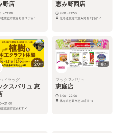
み野店
恵み野西店
0 ～21:00
9:00〜21:50
海道恵庭市恵み野西３丁目１
北海道恵庭市恵み野西3丁目1-1
20
6
枚
枚
ハドラッグ
マックスバリュ
ックスバリュ 恵
恵庭店
店
8:00～22:00
北海道恵庭市恵央町11-１
00〜21:00
道恵庭市恵央町11-1