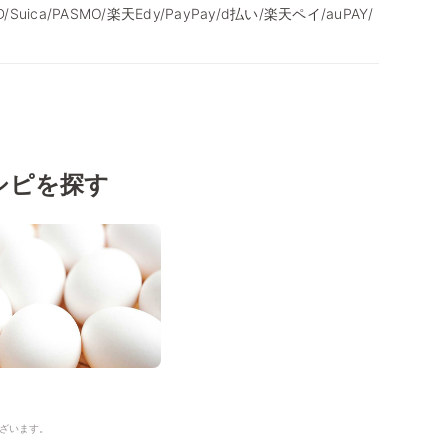
/iD/Suica/PASMO/楽天Edy/PayPay/d払い/楽天ペイ/auPAY/
シピを探す
ざいます。