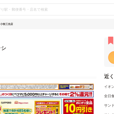
苫小牧三光店
ラシ
近
イオ
全日
サン