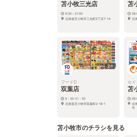
苫小牧三光店
苫
9:30～21:00
06:
北海道苫小牧市三光町5丁目7-14
北
2
枚
フードD
セイ
双葉店
苫
9：30-21：30
06:
北海道苫小牧市双葉町2-18-1
北
号
苫小牧市のチラシを見る