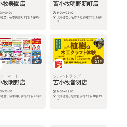
小牧美園店
苫小牧明野新町店
00-00:00
9:00〜22:00
海道苫小牧市美園町2丁目1番9号
北海道苫小牧市明野新町2丁目2番8
号
2
21
枚
枚
コーマート
ツルハドラッグ
小牧明野店
苫小牧音羽店
00-23:00
9:00〜23:00
海道苫小牧市明野新町6丁目28番7
北海道苫小牧市音羽町2丁目18番13
号