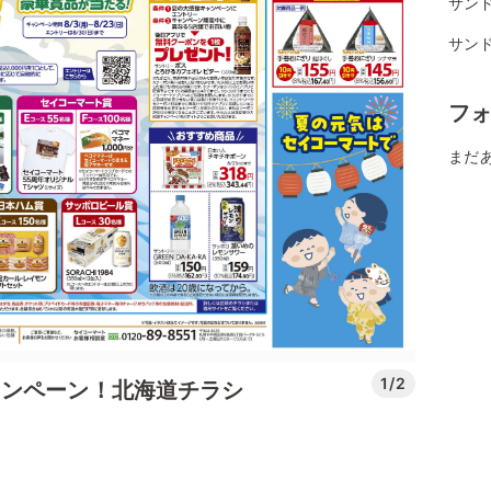
サン
サンド
フ
まだ
1/2
ャンペーン！北海道チラシ