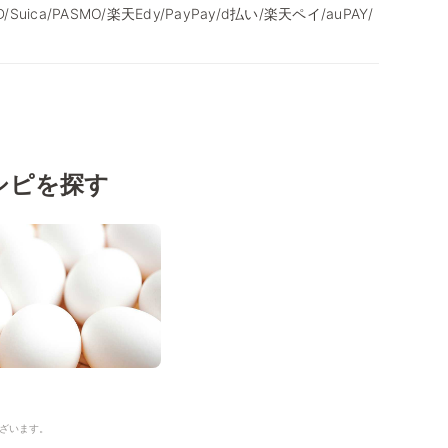
/iD/Suica/PASMO/楽天Edy/PayPay/d払い/楽天ペイ/auPAY/
シピを探す
ざいます。