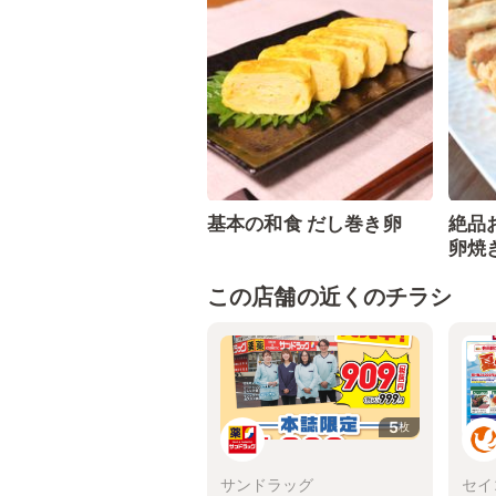
基本の和食 だし巻き卵
絶品
卵焼
この店舗の近くのチラシ
5
枚
サンドラッグ
セイ