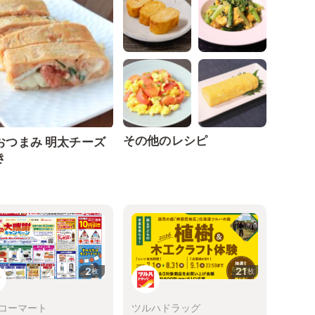
その他のレシピ
おつまみ 明太チーズ
き
2
21
枚
枚
コーマート
ツルハドラッグ