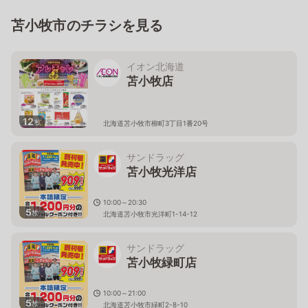
苫小牧市のチラシを見る
イオン北海道
苫小牧店
12
枚
北海道苫小牧市柳町3丁目1番20号
サンドラッグ
苫小牧光洋店
10:00～20:30
5
枚
北海道苫小牧市光洋町1-14-12
サンドラッグ
苫小牧緑町店
10:00～21:00
5
枚
北海道苫小牧市緑町2-8-10