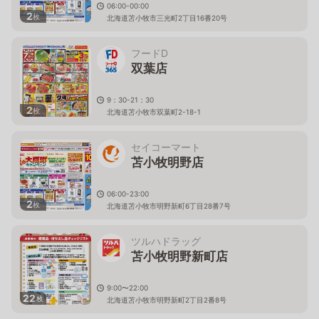
06:00-00:00
2
枚
北海道苫小牧市三光町2丁目16番20号
フードD
双葉店
9：30-21：30
2
枚
北海道苫小牧市双葉町2-18-1
セイコーマート
苫小牧明野店
06:00-23:00
2
枚
北海道苫小牧市明野新町6丁目28番7号
ツルハドラッグ
苫小牧明野新町店
9:00〜22:00
22
枚
北海道苫小牧市明野新町2丁目2番8号