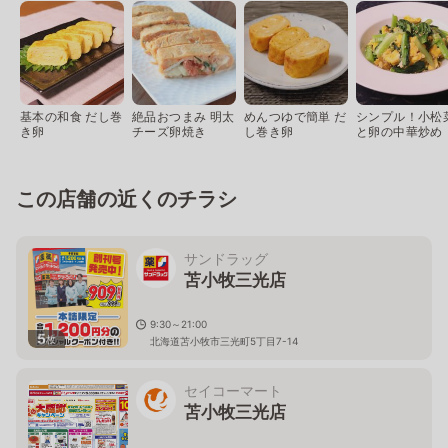
基本の和食 だし巻
絶品おつまみ 明太
めんつゆで簡単 だ
シンプル！小松
き卵
チーズ卵焼き
し巻き卵
と卵の中華炒め
この店舗の近くのチラシ
サンドラッグ
苫小牧三光店
9:30～21:00
5
枚
北海道苫小牧市三光町5丁目7-14
セイコーマート
苫小牧三光店