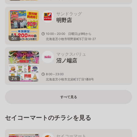
サンドラッグ
明野店
10:00～20:00 日曜日は9時から
5
枚
北海道苫小牧市明野新町5丁目18-27
マックスバリュ
沼ノ端店
8:00～23:00
7
枚
北海道苫小牧市北栄町3丁目1番8号
すべて見る
セイコーマートのチラシを見る
セイコーマート