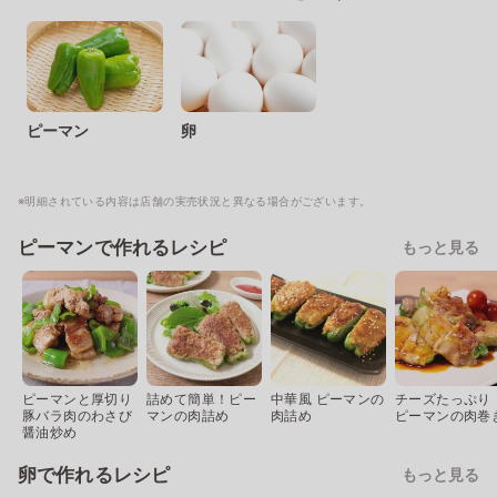
ピーマン
卵
※明細されている内容は店舗の実売状況と異なる場合がございます。
ピーマンで作れるレシピ
もっと見る
ピーマンと厚切り
詰めて簡単！ピー
中華風 ピーマンの
チーズたっぷり
豚バラ肉のわさび
マンの肉詰め
肉詰め
ピーマンの肉巻
醤油炒め
卵で作れるレシピ
もっと見る