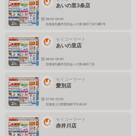
あいの里3条店
06:00-00:00
2
枚
北海道札幌市北区あいの里3条5丁目13番1号
セイコーマート
あいの里店
06:00-00:00
2
枚
北海道札幌市北区あいの里4条5丁目
セイコーマート
愛別店
07:00-22:00
2
枚
北海道上川郡愛別町字中央241
セイコーマート
赤井川店