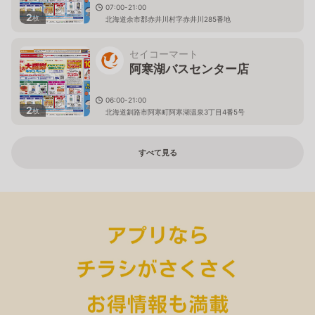
07:00-21:00
2
枚
北海道余市郡赤井川村字赤井川285番地
セイコーマート
阿寒湖バスセンター店
06:00-21:00
2
枚
北海道釧路市阿寒町阿寒湖温泉3丁目4番5号
すべて見る