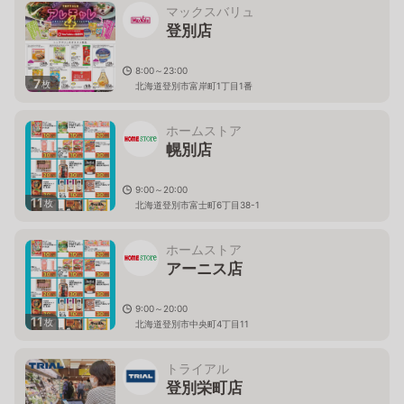
マックスバリュ
登別店
8:00～23:00
7
枚
北海道登別市富岸町1丁目1番
ホームストア
幌別店
9:00～20:00
11
枚
北海道登別市富士町6丁目38-1
ホームストア
アーニス店
9:00～20:00
11
枚
北海道登別市中央町4丁目11
トライアル
登別栄町店