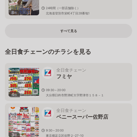
24時間（一部店舗除く）
8
枚
北海道登別市栄町4丁目28番地1
すべて見る
全日食チェーンのチラシを見る
全日食チェーン
フミヤ
09:30～20:00
4
枚
大分県臼杵市野津町大字野津市１５８－１
全日食チェーン
ベニースーパー佐野店
9:30～20:00
3
枚
東京都足立区佐野２-27-10