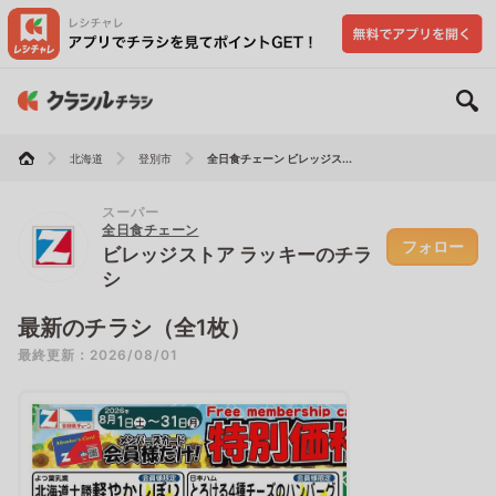
北海道
登別市
全日食チェーン ビレッジス...
スーパー
全日食チェーン
フォロー
ビレッジストア ラッキーのチラ
シ
最新のチラシ（全1枚）
最終更新：2026/08/01