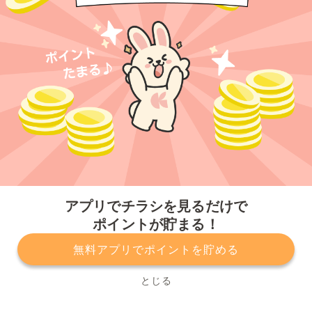
今すぐアプリをダウンロードする
アプリでチラシを見るだけで
ポイントが貯まる！
無料アプリでポイントを貯める
プライバシーポリシー
利用規約
運営会社
サービスに関してのお問い合わせ
チラシ掲載をお考えの方
とじる
Copyright© Kurashiru, Inc. All Rights Reserved.