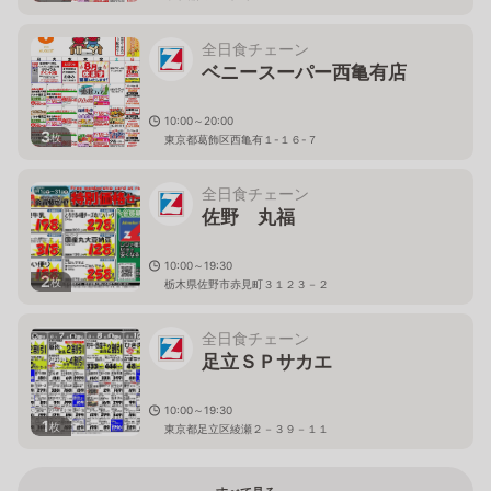
全日食チェーン
ベニースーパー西亀有店
10:00～20:00
3
枚
東京都葛飾区西亀有１-１６-７
全日食チェーン
佐野 丸福
10:00～19:30
2
枚
栃木県佐野市赤見町３１２３－２
全日食チェーン
足立ＳＰサカエ
10:00～19:30
1
枚
東京都足立区綾瀬２－３９－１１