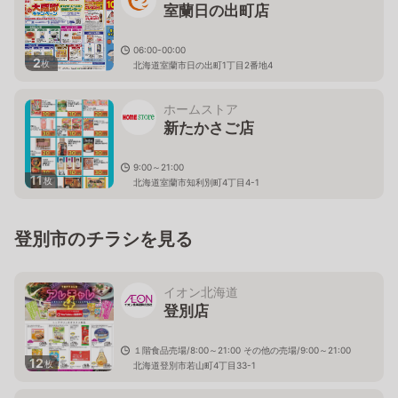
室蘭日の出町店
06:00-00:00
2
枚
北海道室蘭市日の出町1丁目2番地4
ホームストア
新たかさご店
9:00～21:00
11
枚
北海道室蘭市知利別町4丁目4-1
登別市のチラシを見る
イオン北海道
登別店
１階食品売場/8:00～21:00 その他の売場/9:00～21:00
12
枚
北海道登別市若山町4丁目33-1