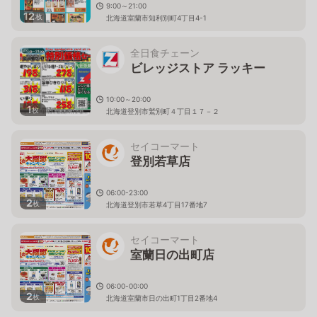
9:00～21:00
12
枚
北海道室蘭市知利別町4丁目4-1
全日食チェーン
ビレッジストア ラッキー
10:00～20:00
1
枚
北海道登別市鷲別町４丁目１７－２
セイコーマート
登別若草店
06:00-23:00
2
枚
北海道登別市若草4丁目17番地7
セイコーマート
室蘭日の出町店
06:00-00:00
2
枚
北海道室蘭市日の出町1丁目2番地4