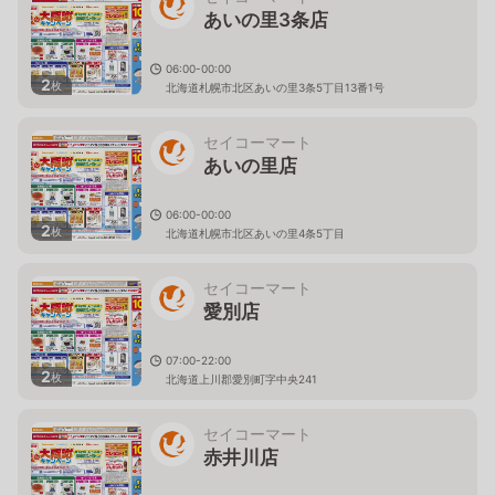
あいの里3条店
06:00-00:00
2
枚
北海道札幌市北区あいの里3条5丁目13番1号
セイコーマート
あいの里店
06:00-00:00
2
枚
北海道札幌市北区あいの里4条5丁目
セイコーマート
愛別店
07:00-22:00
2
枚
北海道上川郡愛別町字中央241
セイコーマート
赤井川店