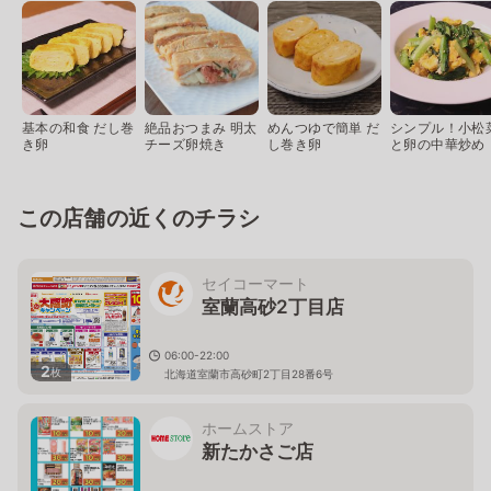
基本の和食 だし巻
絶品おつまみ 明太
めんつゆで簡単 だ
シンプル！小松
き卵
チーズ卵焼き
し巻き卵
と卵の中華炒め
この店舗の近くのチラシ
セイコーマート
室蘭高砂2丁目店
06:00-22:00
2
枚
北海道室蘭市高砂町2丁目28番6号
ホームストア
新たかさご店