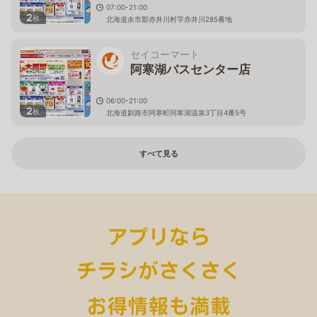
07:00-21:00
2
枚
北海道余市郡赤井川村字赤井川285番地
セイコーマート
阿寒湖バスセンター店
06:00-21:00
2
枚
北海道釧路市阿寒町阿寒湖温泉3丁目4番5号
すべて見る