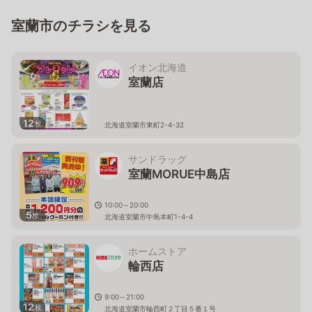
室蘭市のチラシを見る
イオン北海道
室蘭店
12
枚
北海道室蘭市東町2-4-32
サンドラッグ
室蘭MORUE中島店
10:00～20:00
5
枚
北海道室蘭市中島本町1-4-4
ホームストア
輪西店
9:00～21:00
12
枚
北海道室蘭市輪西町２丁目５番１号