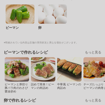
ピーマン
卵
※明細されている内容は店舗の実売状況と異なる場合がございます。
ピーマンで作れるレシピ
もっと見る
ピーマンと厚切り
詰めて簡単！ピー
中華風 ピーマンの
チーズたっぷり
豚バラ肉のわさび
マンの肉詰め
肉詰め
ピーマンの肉巻
醤油炒め
卵で作れるレシピ
もっと見る