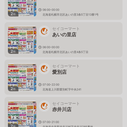
06:00-00:00
2
枚
北海道札幌市北区あいの里3条5丁目13番1号
セイコーマート
あいの里店
06:00-00:00
2
枚
北海道札幌市北区あいの里4条5丁目
セイコーマート
愛別店
07:00-22:00
2
枚
北海道上川郡愛別町字中央241
セイコーマート
赤井川店
07:00-21:00
2
枚
北海道余市郡赤井川村字赤井川285番地