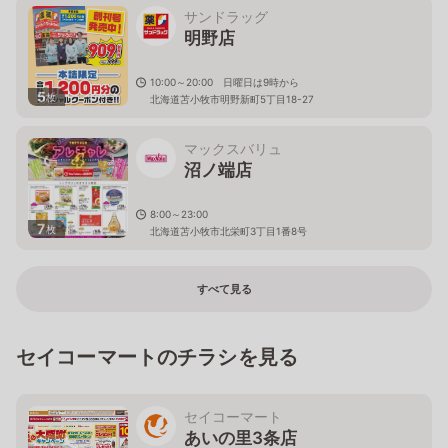
サンドラッグ
明野店
10:00～20:00 日曜日は9時から
5
枚
北海道苫小牧市明野新町5丁目18-27
マックスバリュ
沼ノ端店
8:00～23:00
7
枚
北海道苫小牧市北栄町3丁目1番8号
すべて見る
セイコーマートのチラシを見る
セイコーマート
あいの里3条店