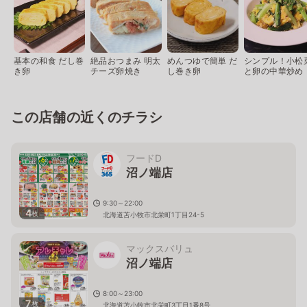
基本の和食 だし巻
絶品おつまみ 明太
めんつゆで簡単 だ
シンプル！小松
き卵
チーズ卵焼き
し巻き卵
と卵の中華炒め
この店舗の近くのチラシ
フードD
沼ノ端店
9:30～22:00
4
枚
北海道苫小牧市北栄町1丁目24-5
マックスバリュ
沼ノ端店
8:00～23:00
7
枚
北海道苫小牧市北栄町3丁目1番8号