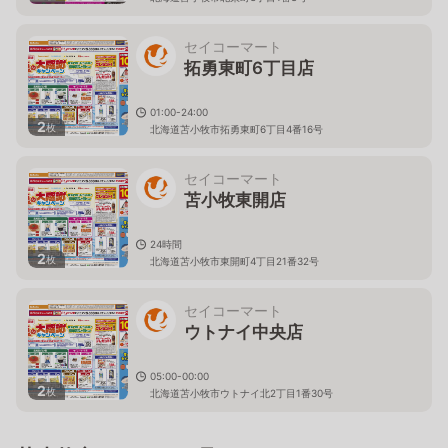
セイコーマート
拓勇東町6丁目店
01:00-24:00
2
枚
北海道苫小牧市拓勇東町6丁目4番16号
セイコーマート
苫小牧東開店
24時間
2
枚
北海道苫小牧市東開町4丁目21番32号
セイコーマート
ウトナイ中央店
05:00-00:00
2
枚
北海道苫小牧市ウトナイ北2丁目1番30号