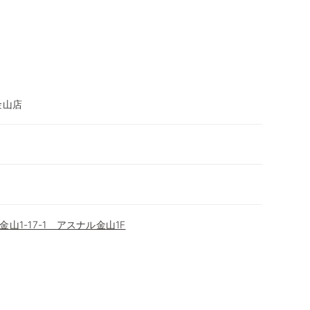
金山店
山1-17-1 アスナル金山1F