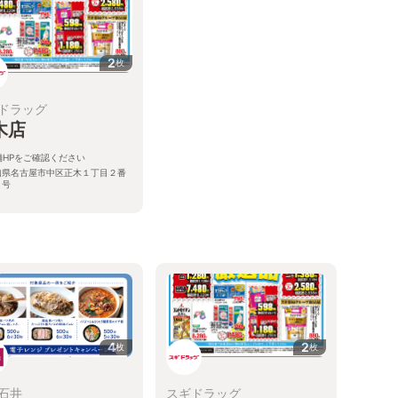
2
枚
ドラッグ
木店
舗HPをご確認ください
知県名古屋市中区正木１丁目２番
３号
る
4
2
枚
枚
石井
スギドラッグ