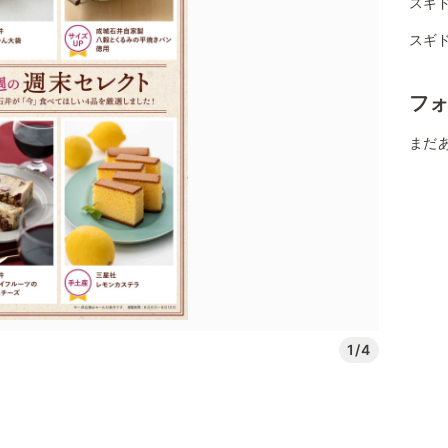
スギ
スギ
フ
まだ
1/4