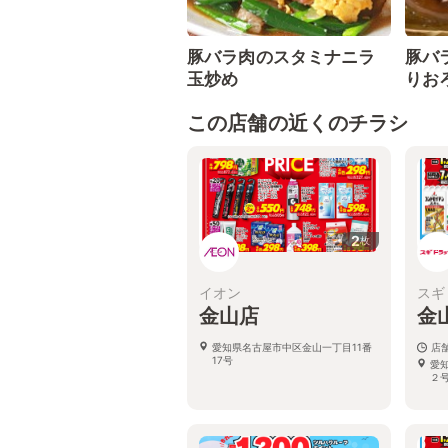
豚バラ肉のスタミナニラ
豚バ
玉炒め
りお
この店舗の近くのチラシ
2
枚
イオン
スギ
金山店
金
愛知県名古屋市中区金山一丁目11番
店
17号
愛
２