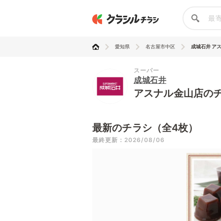
愛知県
名古屋市中区
成城石井 ア
スーパー
成城石井
アスナル金山店の
最新のチラシ（全4枚）
最終更新：2026/08/06