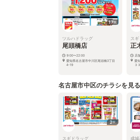
17
枚
ツルハドラッグ
スギ
尾頭橋店
正
9:00〜22:00
店
愛知県名古屋市中川区尾頭橋3丁目
愛
4-19
３
名古屋市中区のチラシを見
2
枚
スギドラッグ
成城