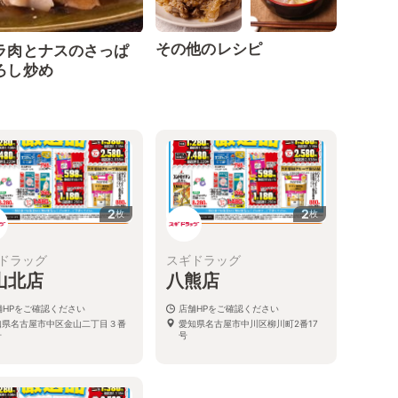
その他のレシピ
ラ肉とナスのさっぱ
ろし炒め
2
2
枚
枚
ドラッグ
スギドラッグ
山北店
八熊店
舗HPをご確認ください
店舗HPをご確認ください
知県名古屋市中区金山二丁目３番
愛知県名古屋市中川区柳川町2番17
号
号