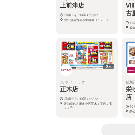
上前津店
Vi
古
店舗HPをご確認ください
愛知県名古屋市中区春日2-20-9
11:
愛知
クB
2
枚
スギドラッグ
成城
正木店
栄
店
店舗HPをご確認ください
愛知県名古屋市中区正木１丁目２番
10:
３３号
愛知
トラ