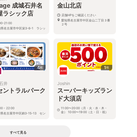
llage 成城石井名
金山北店
屋ラシック店
店舗HPをご確認ください
愛知県名古屋市中区金山二丁目３番
00-21:00
２号
県名古屋市中区栄3-6-1 ラシッ
1F
4
1
枚
枚
石井
Joshin
セントラルパーク
スーパーキッズラン
ド大須店
00 - 22:00
11:00〜20:00（月・火・水・木・
金） 10:00〜19:00（土・日・祝）
県名古屋市中区錦3-15-13 セン
ルパークB1F
愛知県名古屋市中区大須4-2-48
すべて見る