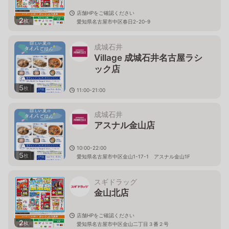
店舗HPをご確認ください
2
枚
愛知県名古屋市中区春日2-20-9
成城石井
Village 成城石井名古屋ラシ
ック店
5
枚
11:00-21:00
愛知県名古屋市中区栄3-6-1 ラシックB1F
成城石井
アスナル金山店
10:00-22:00
5
枚
愛知県名古屋市中区金山1-17-1 アスナル金山1F
スギドラッグ
金山北店
店舗HPをご確認ください
2
枚
愛知県名古屋市中区金山二丁目３番２号