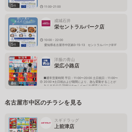
5
枚
11:00-21:00
愛知県名古屋市中区栄3-6-1 ラシックB1F
成城石井
栄セントラルパーク店
10:00 - 22:00
5
枚
愛知県名古屋市中区錦3-15-13 セントラルパークB1F
洋服の青山
栄広小路店
■通常営業時間 平日：11:00〜20:00 土日祝日：11:00〜
20:00 ※土日祝および期間により、急な変動することが
8
枚
ありますので 詳細はホームページを確認ください
愛知県名古屋市中区錦三丁目23番18号 ニューサカエビ
ル内
名古屋市中区のチラシを見る
スギドラッグ
上前津店