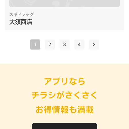
スギドラッグ
大須西店
1
2
3
4