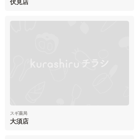
伏見店
スギ薬局
大須店