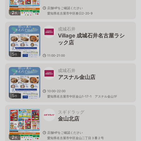
店舗HPをご確認ください
2
枚
愛知県名古屋市中区春日2-20-9
成城石井
Village 成城石井名古屋ラシ
ック店
5
枚
11:00-21:00
愛知県名古屋市中区栄3-6-1 ラシックB1F
成城石井
アスナル金山店
10:00-22:00
5
枚
愛知県名古屋市中区金山1-17-1 アスナル金山1F
スギドラッグ
金山北店
店舗HPをご確認ください
2
枚
愛知県名古屋市中区金山二丁目３番２号