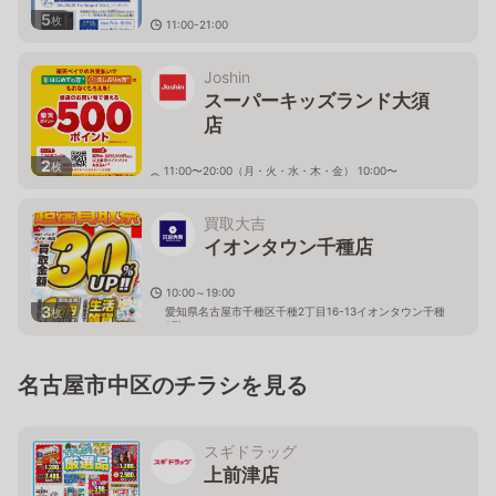
5
枚
11:00-21:00
愛知県名古屋市中区栄3-6-1 ラシックB1F
Joshin
スーパーキッズランド大須
店
2
枚
11:00〜20:00（月・火・水・木・金） 10:00〜
19:00（土・日・祝）
愛知県名古屋市中区大須4-2-48
買取大吉
イオンタウン千種店
10:00～19:00
3
愛知県名古屋市千種区千種2丁目16-13イオンタウン千種
枚
2階
名古屋市中区のチラシを見る
スギドラッグ
上前津店