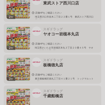
東武ストア西川口店
店舗HPをご確認ください
2
埼玉県川口市並木二丁目２２番１号 東武ストア西川口
枚
店２階
スギドラッグ
ヤオコー岩槻本丸店
店舗HPをご確認ください
2
埼玉県さいたま市岩槻区本丸３丁目２０番４５号 ヤオ
枚
コー岩槻本丸店２階
スギドラッグ
板橋徳丸店
店舗HPをご確認ください
2
東京都板橋区徳丸三丁目４１番２１号 トックマルット
枚
１階
スギドラッグ
千歳船橋店