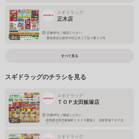
スギドラッグ
正木店
店舗HPをご確認ください
2
枚
愛知県名古屋市中区正木１丁目２番３３号
すべて見る
スギドラッグのチラシを見る
スギドラッグ
ＴＯＰ太田飯塚店
店舗HPをご確認ください
2
群馬県太田市飯塚町１９３３番地１ 生鮮市場ＴＯＰ太
枚
田飯塚店１階
スギドラッグ