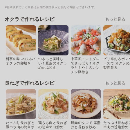
※明細されている内容は店舗の実売状況と異なる場合がございます。
オクラで作れるレシピ
もっと見る
料亭の味 ネバネバ
つるっと美味し
中華風トマトダレ
ピリ辛おろポン
オクラの卵焼き
い！豆腐のオクラ
でさっぱり！オク
ースで オクラの
めかぶ和え
ラともやしのレン
製肉巻き
チン豚巻き
長ねぎで作れるレシピ
もっと見る
たっぷり長ねぎと
鶏もも肉と長ねぎ
焼肉のタレで 厚揚
たっぷり長ねぎ
豚バラ肉の簡単ポ
の胡麻マヨ炒め
げと長ねぎ炒め
牛肉の旨塩炒め