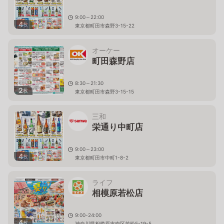
9:00～22:00
4
枚
東京都町田市森野3-15-22
オーケー
町田森野店
8:30～21:30
2
枚
東京都町田市森野3-15-15
三和
栄通り中町店
9:00～23:00
4
枚
東京都町田市中町1-8-2
ライフ
相模原若松店
9:00-24:00
4
枚
神奈川県相模原市南区若松5-19-5