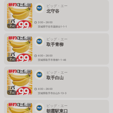
ビッグ・エー
北守谷
3:00～26:00
7
枚
茨城県守谷市薬師台1-1-1
ビッグ・エー
取手青柳
4:00～26:00
7
枚
茨城県取手市青柳1-1-46
ビッグ・エー
取手白山
4:00～26:00
7
枚
茨城県取手市白山5-13-3
ビッグ・エー
朝霞駅東口