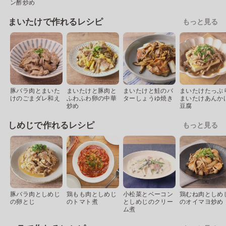
ン酢炒め
まいたけで作れるレシピ
もっと見る
豚バラ肉とまいた
まいたけと豚肉と
まいたけと鮭のバ
まいたけたっぷ
けのごまダレ和え
ふわふわ卵の中華
ターしょうゆ焼き
まいたけあんか
炒め
豆腐
しめじで作れるレシピ
もっと見る
豚バラ肉としめじ
鶏もも肉としめじ
小松菜とベーコン
鶏むね肉としめ
の卵とじ
のトマト煮
としめじのクリー
のオイマヨ炒め
ム煮