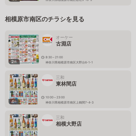
相模原市南区のチラシを見る
オーケー
古淵店
8:30～21:00
2
枚
神奈川県相模原市南区大野台6-1-1
三和
東林間店
10:00～23:00
4
枚
神奈川県相模原市南区上鶴間7-4-3
三和
相模大野店