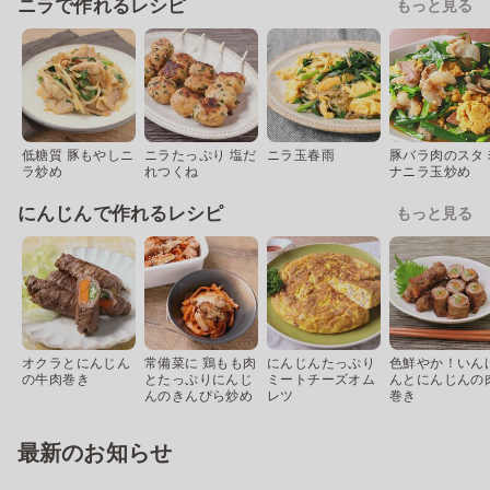
ニラで作れるレシピ
もっと見る
低糖質 豚もやしニ
ニラたっぷり 塩だ
ニラ玉春雨
豚バラ肉のスタ
ラ炒め
れつくね
ナニラ玉炒め
にんじんで作れるレシピ
もっと見る
オクラとにんじん
常備菜に 鶏もも肉
にんじんたっぷり
色鮮やか！いん
の牛肉巻き
とたっぷりにんじ
ミートチーズオム
んとにんじんの
んのきんぴら炒め
レツ
巻き
最新のお知らせ