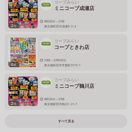
コープみらい
ミニコープ成瀬店
9時30分～21時
2
枚
東京都町田市成瀬8-2-4
コープみらい
コープときわ店
10時～22時45分
6
枚
東京都町田市常盤町3170-1
コープみらい
ミニコープ鶴川店
9時30分～21時
2
枚
東京都町田市鶴川1-21-7
すべて見る