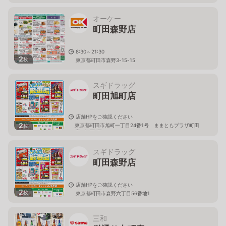
オーケー
町田森野店
8:30～21:30
2
枚
東京都町田市森野3-15-15
スギドラッグ
町田旭町店
店舗HPをご確認ください
2
東京都町田市旭町一丁目24番1号 ままともプラザ町田
枚
店 地下1階
スギドラッグ
町田森野店
店舗HPをご確認ください
2
枚
東京都町田市森野六丁目56番地1
三和