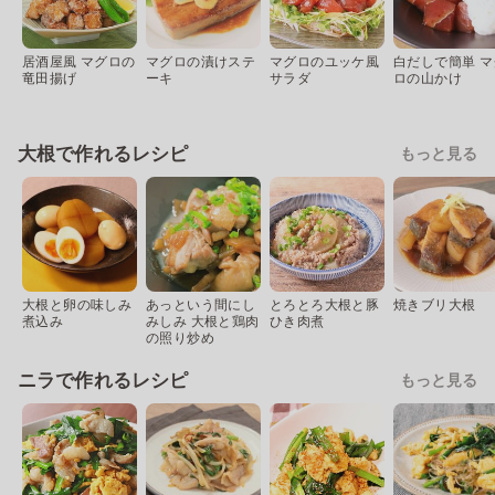
居酒屋風 マグロの
マグロの漬けステ
マグロのユッケ風
白だしで簡単 マ
竜田揚げ
ーキ
サラダ
ロの山かけ
大根で作れるレシピ
もっと見る
大根と卵の味しみ
あっという間にし
とろとろ大根と豚
焼きブリ大根
煮込み
みしみ 大根と鶏肉
ひき肉煮
の照り炒め
ニラで作れるレシピ
もっと見る