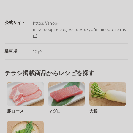
公式サイト
https://shop-
mirai.coopnet.or.jp/shop/tokyo/minicoop_narus
e/
駐車場
10台
チラシ掲載商品からレシピを探す
豚ロース
マグロ
大根