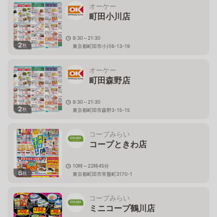
オーケー
町田小川店
8:30～21:30
2
枚
東京都町田市小川6-13-19
オーケー
町田森野店
8:30～21:30
2
枚
東京都町田市森野3-15-15
コープみらい
コープときわ店
10時～22時45分
6
枚
東京都町田市常盤町3170-1
コープみらい
ミニコープ鶴川店