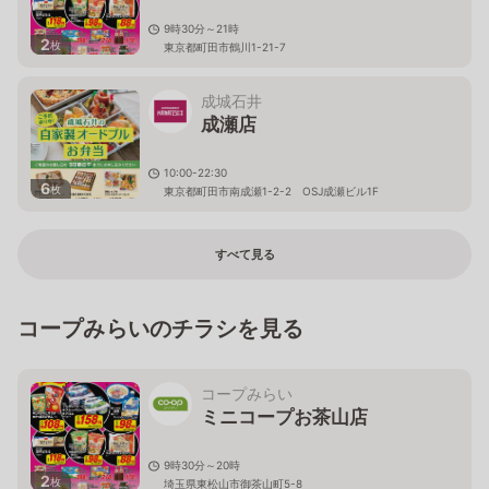
9時30分～21時
2
枚
東京都町田市鶴川1-21-7
成城石井
成瀬店
10:00-22:30
6
枚
東京都町田市南成瀬1-2-2 OSJ成瀬ビル1F
すべて見る
コープみらいのチラシを見る
コープみらい
ミニコープお茶山店
9時30分～20時
2
枚
埼玉県東松山市御茶山町5-8