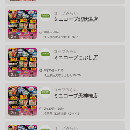
コープみらい
ミニコープ北秋津店
10時～20時
2
枚
埼玉県所沢市北秋津876-7
コープみらい
ミニコープこぶし店
9時30分～21時
2
枚
埼玉県所沢市こぶし町19-29
コープみらい
ミニコープ天神橋店
9時30分～20時
2
枚
埼玉県川口市上青木2-4-12
コープみらい