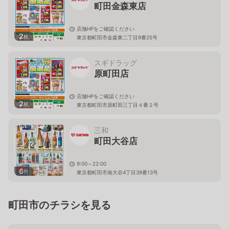
町田金森東店
店舗HPをご確認ください
2
枚
東京都町田市金森東二丁目9番25号
スギドラッグ
原町田店
店舗HPをご確認ください
2
枚
東京都町田市原町田三丁目４番２号
三和
町田大谷店
9:00～22:00
6
枚
東京都町田市南大谷4丁目39番13号
町田市のチラシを見る