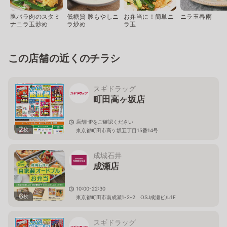
豚バラ肉のスタミ
低糖質 豚もやしニ
お弁当に！簡単ニ
ニラ玉春雨
ナニラ玉炒め
ラ炒め
ラ玉
この店舗の近くのチラシ
スギドラッグ
町田高ヶ坂店
店舗HPをご確認ください
2
枚
東京都町田市高ケ坂五丁目15番14号
成城石井
成瀬店
10:00-22:30
6
枚
東京都町田市南成瀬1-2-2 OSJ成瀬ビル1F
スギドラッグ