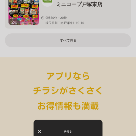
ミニコープ戸塚東店
9時30分～20時
2
枚
埼玉県川口市戸塚東1-19-10
すべて見る