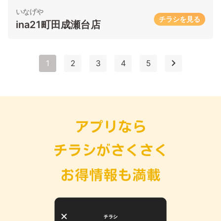
いなげや
チラシを見る
ina21町田成瀬台店
1
2
3
4
5