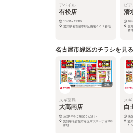
アベイル
ピア
有松店
清
10:00～19:00
09:
愛知県名古屋市緑区南陵６０１番地
愛
番
名古屋市緑区のチラシを見
2
枚
スギ薬局
スギ
大高南店
白
店舗HPをご確認ください
店
愛知県名古屋市緑区南大高一丁目108
愛
番地
１