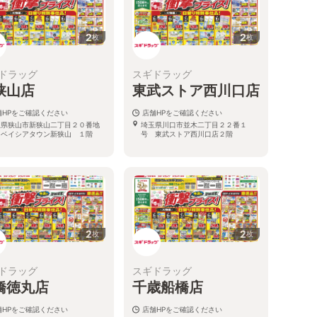
2
2
枚
枚
ドラッグ
スギドラッグ
狭山店
東武ストア西川口店
舗HPをご確認ください
店舗HPをご確認ください
玉県狭山市新狭山二丁目２０番地
埼玉県川口市並木二丁目２２番１
 ベイシアタウン新狭山 １階
号 東武ストア西川口店２階
2
2
枚
枚
ドラッグ
スギドラッグ
橋徳丸店
千歳船橋店
舗HPをご確認ください
店舗HPをご確認ください