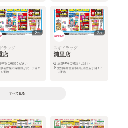
2
2
枚
枚
ドラッグ
スギドラッグ
重店
浦里店
舗HPをご確認ください
店舗HPをご確認ください
知県名古屋市緑区鶴が沢一丁目２
愛知県名古屋市緑区浦里五丁目１５
０４番地
３番地
すべて見る
る