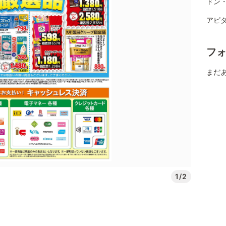
ドン・
アピタ
フ
まだ
1/2