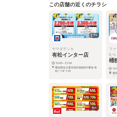
この店舗の近くのチラシ
27
枚
ヤマダデンキ
ファ
有松インター店
むら
桶
10:00～21:00
愛知県名古屋市緑区南陵601番地 有
10:
松ｼﾞｬﾝﾎﾞﾘｰ内
愛
３
5
枚