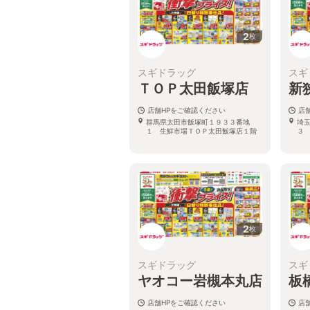
2
枚
スギドラッグ
スギ
ＴＯＰ太田飯塚店
新
店舗HPをご確認ください
店
群馬県太田市飯塚町１９３３番地
埼
１ 生鮮市場ＴＯＰ太田飯塚店１階
３
2
枚
スギドラッグ
スギ
ヤオコー岩槻本丸店
板
店舗HPをご確認ください
店