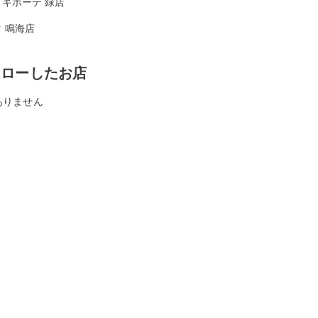
キホーテ 緑店
 鳴海店
ォローしたお店
ありません