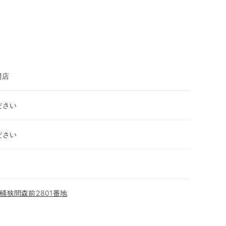
間店
ださい
ださい
桶狭間森前2801番地