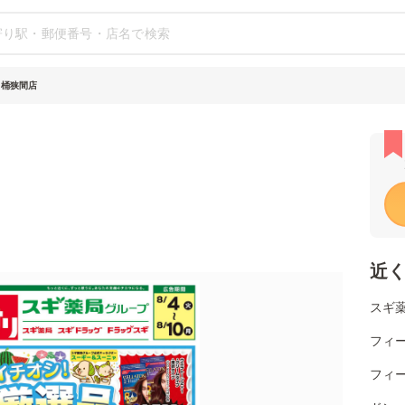
 桶狭間店
近
スギ
フィ
フィ