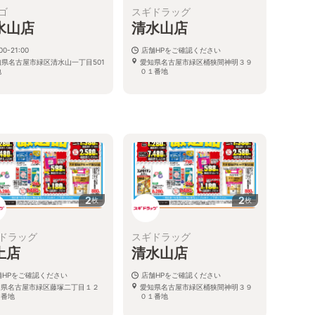
ゴ
スギドラッグ
水山店
清水山店
00-21:00
店舗HPをご確認ください
知県名古屋市緑区清水山一丁目501
愛知県名古屋市緑区桶狭間神明３９
地
０１番地
る
2
2
枚
枚
ドラッグ
スギドラッグ
土店
清水山店
舗HPをご確認ください
店舗HPをご確認ください
知県名古屋市緑区藤塚二丁目１２
愛知県名古屋市緑区桶狭間神明３９
５番地
０１番地