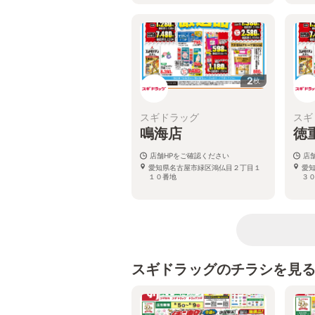
2
枚
スギドラッグ
スギ
鳴海店
徳
店舗HPをご確認ください
店
愛知県名古屋市緑区鴻仏目２丁目１
愛
１０番地
３
スギドラッグのチラシを見