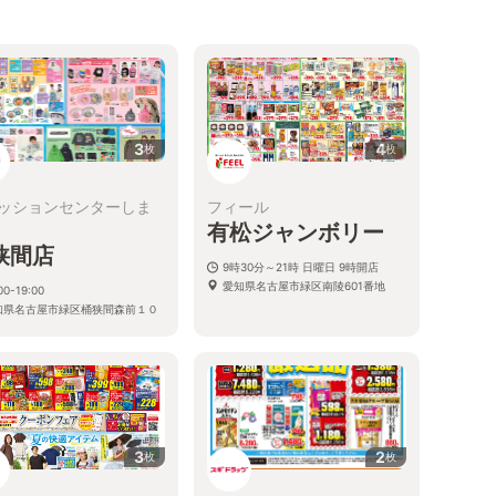
3
4
枚
枚
ッションセンターしま
フィール
有松ジャンボリー
狭間店
9時30分～21時 日曜日 9時開店
愛知県名古屋市緑区南陵601番地
00-19:00
知県名古屋市緑区桶狭間森前１０
3
2
枚
枚