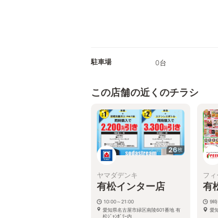
駐車場
0台
この店舗の近くのチラシ
26
枚
ヤマダデンキ
フィ
有松インター店
有
10:00～21:00
9時
愛知県名古屋市緑区南陵601番地 有
愛
松ｼﾞｬﾝﾎﾞﾘｰ内