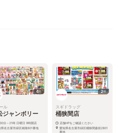
4
2
枚
枚
ール
スギドラッグ
松ジャンボリー
桶狭間店
30分～21時 日曜日 9時開店
店舗HPをご確認ください
知県名古屋市緑区南陵601番地
愛知県名古屋市緑区桶狭間森前2801
番地