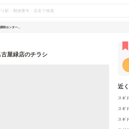
調剤センター...
名古屋緑店のチラシ
近
スギド
スギ
スギド