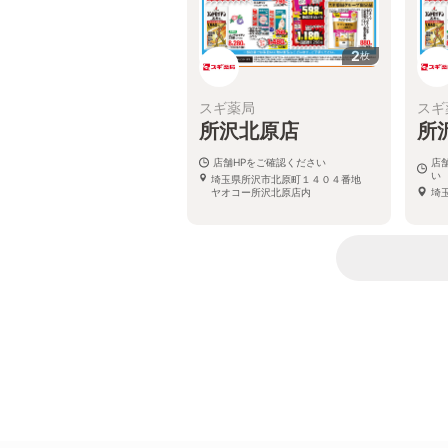
2
枚
スギ薬局
スギ
所沢北原店
所
店舗HPをご確認ください
店
い
埼玉県所沢市北原町１４０４番地
ヤオコー所沢北原店内
埼