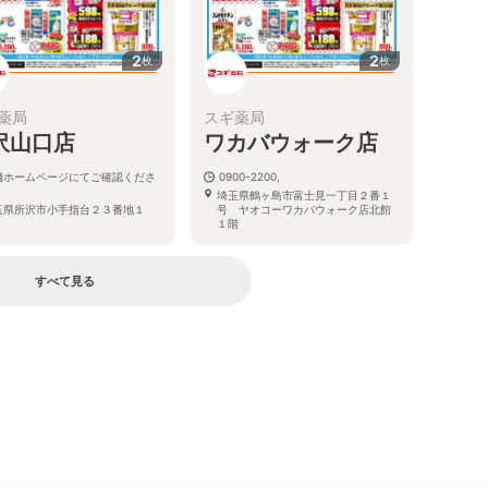
2
2
枚
枚
薬局
スギ薬局
沢山口店
ワカバウォーク店
舗ホームページにてご確認くださ
0900-2200,
埼玉県鶴ヶ島市富士見一丁目２番１
玉県所沢市小手指台２３番地１
号 ヤオコーワカバウォーク店北館
１階
すべて見る