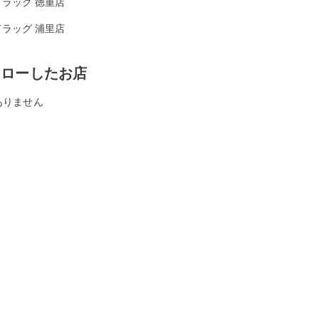
ラッグ 徳重店
ラッグ 浦里店
ォローしたお店
ありません