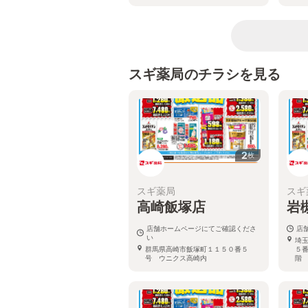
スギ薬局のチラシを見る
2
枚
スギ薬局
スギ
高崎飯塚店
岩
店舗ホームページにてご確認くださ
店
い
埼
群馬県高崎市飯塚町１１５０番５
５
号 ウニクス高崎内
階