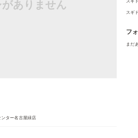
シがありません
スギド
スギド
フ
まだ
センター名古屋緑店