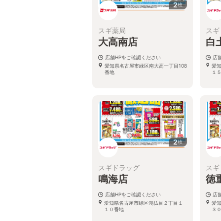
2
枚
スギ薬局
スギ
大高南店
白
店舗HPをご確認ください
店
愛知県名古屋市緑区南大高一丁目108
愛
番地
１
2
枚
スギドラッグ
スギ
鳴海店
徳
店舗HPをご確認ください
店
愛知県名古屋市緑区鴻仏目２丁目１
愛
１０番地
３