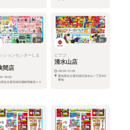
2
3
枚
枚
ッションセンターしま
ピアゴ
清水山店
狭間店
09:00-21:00
愛知県名古屋市緑区清水山一丁目501
00-19:00
番地
知県名古屋市緑区桶狭間森前１０
る