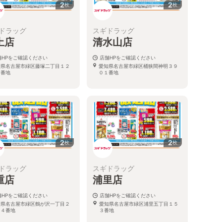
2
2
枚
枚
ドラッグ
スギドラッグ
土店
清水山店
舗HPをご確認ください
店舗HPをご確認ください
知県名古屋市緑区藤塚二丁目１２
愛知県名古屋市緑区桶狭間神明３９
５番地
０１番地
2
2
枚
枚
ドラッグ
スギドラッグ
重店
浦里店
舗HPをご確認ください
店舗HPをご確認ください
知県名古屋市緑区鶴が沢一丁目２
愛知県名古屋市緑区浦里五丁目１５
０４番地
３番地