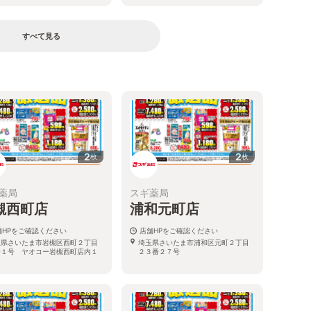
すべて見る
2
2
枚
枚
薬局
スギ薬局
槻西町店
浦和元町店
舗HPをご確認ください
店舗HPをご確認ください
玉県さいたま市岩槻区西町２丁目
埼玉県さいたま市浦和区元町２丁目
番１号 ヤオコー岩槻西町店内１
２３番２７号