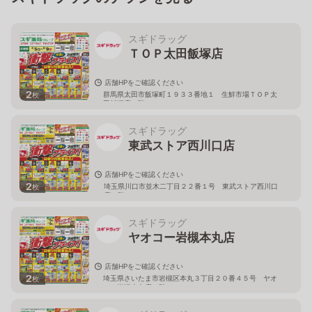
スギドラッグ
ＴＯＰ太田飯塚店
店舗HPをご確認ください
2
群馬県太田市飯塚町１９３３番地１ 生鮮市場ＴＯＰ太
枚
田飯塚店１階
スギドラッグ
東武ストア西川口店
店舗HPをご確認ください
2
埼玉県川口市並木二丁目２２番１号 東武ストア西川口
枚
店２階
スギドラッグ
ヤオコー岩槻本丸店
店舗HPをご確認ください
2
埼玉県さいたま市岩槻区本丸３丁目２０番４５号 ヤオ
枚
コー岩槻本丸店２階