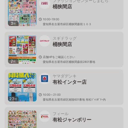
ファッションセンターしまむら
桶狭間店
10:00-19:00
3
枚
愛知県名古屋市緑区桶狭間森前１０３
スギドラッグ
桶狭間店
店舗HPをご確認ください
2
枚
愛知県名古屋市緑区桶狭間森前2801番地
ヤマダデンキ
有松インター店
10:00～21:00
27
枚
愛知県名古屋市緑区南陵601番地 有松ｼﾞｬﾝﾎﾞﾘｰ内
フィール
有松ジャンボリー