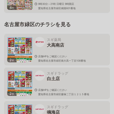
9時30分～21時 日曜日 9時開店
4
枚
愛知県名古屋市緑区南陵601番地
名古屋市緑区のチラシを見る
スギ薬局
大高南店
店舗HPをご確認ください
2
枚
愛知県名古屋市緑区南大高一丁目108番地
スギドラッグ
白土店
店舗HPをご確認ください
2
枚
愛知県名古屋市緑区藤塚二丁目１２１５番地
スギドラッグ
鳴海店