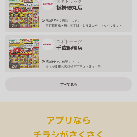
スギドラッグ
板橋徳丸店
店舗HPをご確認ください
2
東京都板橋区徳丸三丁目４１番２１号 トックマルット
枚
１階
スギドラッグ
千歳船橋店
店舗HPをご確認ください
2
枚
東京都世田谷区経堂四丁目３２番１２号
すべて見る