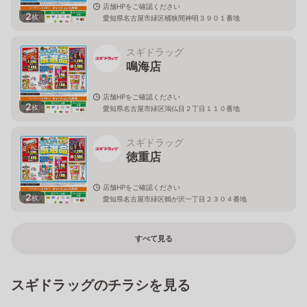
店舗HPをご確認ください
2
枚
愛知県名古屋市緑区桶狭間神明３９０１番地
スギドラッグ
鳴海店
店舗HPをご確認ください
2
枚
愛知県名古屋市緑区鴻仏目２丁目１１０番地
スギドラッグ
徳重店
店舗HPをご確認ください
2
枚
愛知県名古屋市緑区鶴が沢一丁目２３０４番地
すべて見る
スギドラッグのチラシを見る