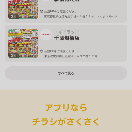
店舗HPをご確認ください
2
東京都板橋区徳丸三丁目４１番２１号 トックマルット
枚
１階
スギドラッグ
千歳船橋店
店舗HPをご確認ください
2
枚
東京都世田谷区経堂四丁目３２番１２号
すべて見る