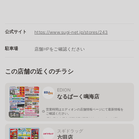
公式サイト
https://www.sugi-net.jp/stores/243
駐車場
店舗HPをご確認ください
この店舗の近くのチラシ
EDION
なるぱーく鳴海店
営業時間はエディオンの店舗情報ページにて最新情報を
ご確認ください。
54
枚
愛知県名古屋市緑区浦里3丁目232 なるぱーく2階
スギドラッグ
六田店