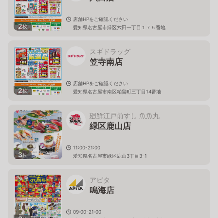
店舗HPをご確認ください
2
枚
愛知県名古屋市緑区六田一丁目１７５番地
スギドラッグ
笠寺南店
店舗HPをご確認ください
2
枚
愛知県名古屋市南区粕畠町三丁目14番地
廻鮮江戸前すし 魚魚丸
緑区鹿山店
11:00-21:00
3
枚
愛知県名古屋市緑区鹿山3丁目3-1
アピタ
鳴海店
09:00-21:00