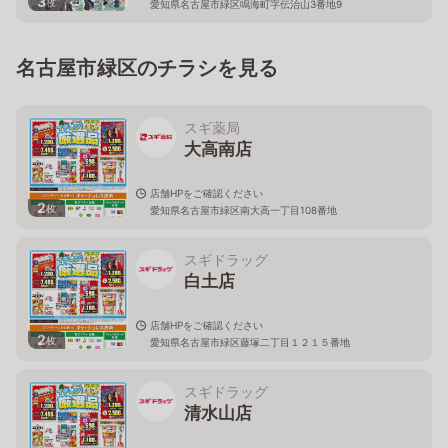
3
枚
愛知県名古屋市緑区鳴海町字伝治山3番地9
名古屋市緑区のチラシを見る
スギ薬局
大高南店
店舗HPをご確認ください
2
枚
愛知県名古屋市緑区南大高一丁目108番地
スギドラッグ
白土店
店舗HPをご確認ください
2
枚
愛知県名古屋市緑区藤塚二丁目１２１５番地
スギドラッグ
清水山店