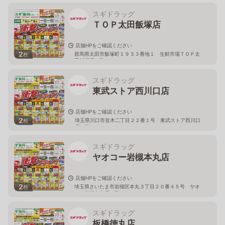
スギドラッグ
ＴＯＰ太田飯塚店
店舗HPをご確認ください
2
群馬県太田市飯塚町１９３３番地１ 生鮮市場ＴＯＰ太
枚
田飯塚店１階
スギドラッグ
東武ストア西川口店
店舗HPをご確認ください
2
埼玉県川口市並木二丁目２２番１号 東武ストア西川口
枚
店２階
スギドラッグ
ヤオコー岩槻本丸店
店舗HPをご確認ください
2
埼玉県さいたま市岩槻区本丸３丁目２０番４５号 ヤオ
枚
コー岩槻本丸店２階
スギドラッグ
板橋徳丸店