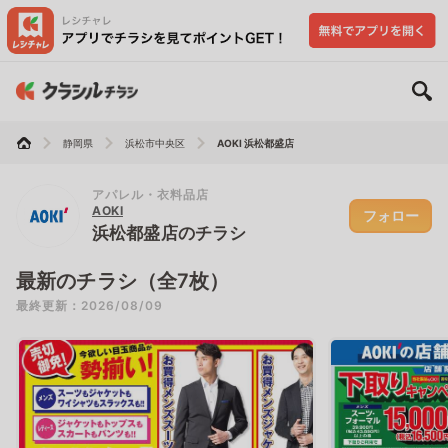
静岡県
浜松市中央区
AOKI 浜松都盛店
アパレル・衣料品店
AOKI
フォロー
浜松都盛店のチラシ
最新のチラシ（全7枚）
最終更新：2026/08/09