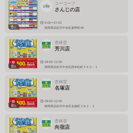
ユーコープ
さんじの店
9:00〜21:00
6
枚
静岡県浜松市中央区参野町46
杏林堂
芳川店
09:00-22:00
8
枚
静岡県浜松市中央区四本松町４６０－１
杏林堂
名塚店
09:00-22:00
8
枚
静岡県浜松市中央区名塚町２８２－１
杏林堂
向宿店