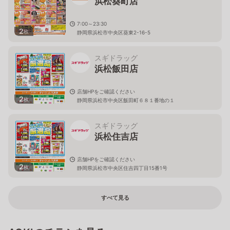
浜松葵町店
7:00～23:30
2
枚
静岡県浜松市中央区葵東2-16-5
スギドラッグ
浜松飯田店
店舗HPをご確認ください
2
枚
静岡県浜松市中央区飯田町６８１番地の１
スギドラッグ
浜松住吉店
店舗HPをご確認ください
2
枚
静岡県浜松市中央区住吉四丁目15番1号
すべて見る