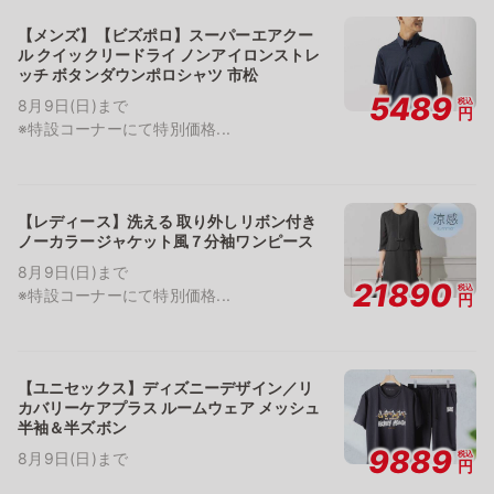
【メンズ】【ビズポロ】スーパーエアクー
ル クイックリードライ ノンアイロンストレ
ッチ ボタンダウンポロシャツ 市松
5489
税込
8月9日(日)まで
円
※特設コーナーにて特別価格...
【レディース】洗える 取り外しリボン付き
ノーカラージャケット風７分袖ワンピース
8月9日(日)まで
21890
税込
※特設コーナーにて特別価格...
円
【ユニセックス】ディズニーデザイン／リ
カバリーケアプラス ルームウェア メッシュ
半袖＆半ズボン
9889
税込
8月9日(日)まで
円