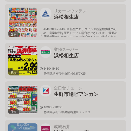
リカーマウンテン
浜松相生店
AM10:00～PM8:00 新型コロナウイルス感染症防止のた
め、営業時間を変更している場合がございます。 最新の
2
枚
営業状況はリカーマウンテン公式サイトをご確認くださ
い。
静岡県浜松市中央区相生町7-23
業務スーパー
浜松相生店
9:30-19:30
5
枚
静岡県浜松市中央区相生町7-25
全日食チェーン
生鮮市場ビアンカン
10:00〜20:00
1
枚
静岡県浜松市中央区相生町７－３２
成城石井