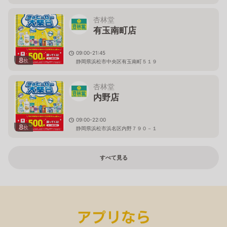
杏林堂
有玉南町店
09:00-21:45
8
枚
静岡県浜松市中央区有玉南町５１９
杏林堂
内野店
09:00-22:00
8
枚
静岡県浜松市浜名区内野７９０－１
すべて見る