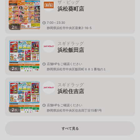
ザ・ビッグ
浜松葵町店
7:00～23:30
2
枚
静岡県浜松市中央区葵東2-16-5
スギドラッグ
浜松飯田店
店舗HPをご確認ください
2
枚
静岡県浜松市中央区飯田町６８１番地の１
スギドラッグ
浜松住吉店
店舗HPをご確認ください
2
枚
静岡県浜松市中央区住吉四丁目15番1号
すべて見る