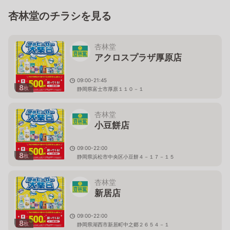
杏林堂のチラシを見る
杏林堂
アクロスプラザ厚原店
09:00-21:45
8
枚
静岡県富士市厚原１１０－１
杏林堂
小豆餅店
09:00-22:00
8
枚
静岡県浜松市中央区小豆餅４－１７－１５
杏林堂
新居店
09:00-22:00
8
枚
静岡県湖西市新居町中之郷２６５４－１