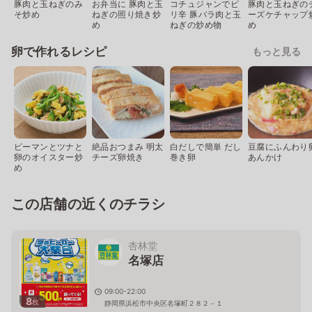
豚肉と玉ねぎのみ
お弁当に 豚肉と玉
コチュジャンでピ
豚肉と玉ねぎの
そ炒め
ねぎの照り焼き炒
リ辛 豚バラ肉と玉
ーズケチャップ
め
ねぎの炒め物
め
卵で作れるレシピ
もっと見る
ピーマンとツナと
絶品おつまみ 明太
白だしで簡単 だし
豆腐にふんわり
卵のオイスター炒
チーズ卵焼き
巻き卵
あんかけ
め
この店舗の近くのチラシ
杏林堂
名塚店
09:00-22:00
8
枚
静岡県浜松市中央区名塚町２８２－１