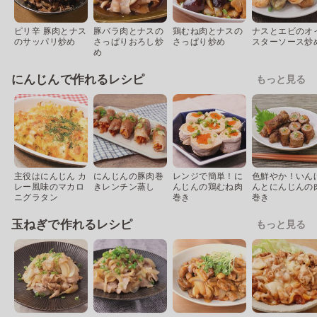
ピリ辛 豚肉とナス
豚バラ肉とナスの
鶏むね肉とナスの
ナスとエビのオ
のサッパリ炒め
さっぱりおろし炒
さっぱり炒め
スターソース炒
め
にんじんで作れるレシピ
もっと見る
主役はにんじん カ
にんじんの豚肉巻
レンジで簡単！に
色鮮やか！いん
レー風味のマカロ
きレンチン蒸し
んじんの鶏むね肉
んとにんじんの
ニグラタン
巻き
巻き
玉ねぎで作れるレシピ
もっと見る