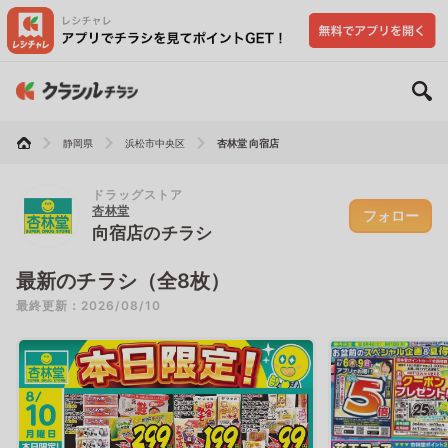
静岡県
浜松市中央区
杏林堂 向宿店
ドラッグストア
杏林堂
フォロー
向宿店のチラシ
最新のチラシ（全8枚）
最終更新：2026/08/10