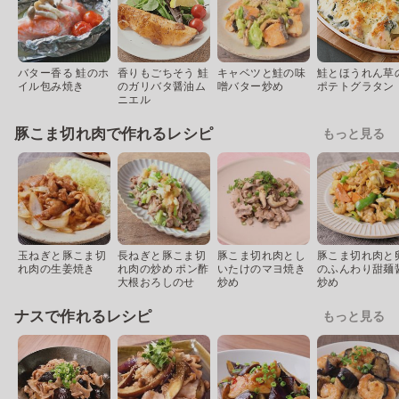
バター香る 鮭のホ
香りもごちそう 鮭
キャベツと鮭の味
鮭とほうれん草
イル包み焼き
のガリバタ醤油ム
噌バター炒め
ポテトグラタン
ニエル
豚こま切れ肉で作れるレシピ
もっと見る
玉ねぎと豚こま切
長ねぎと豚こま切
豚こま切れ肉とし
豚こま切れ肉と
れ肉の生姜焼き
れ肉の炒め ポン酢
いたけのマヨ焼き
のふんわり甜麺
大根おろしのせ
炒め
炒め
ナスで作れるレシピ
もっと見る