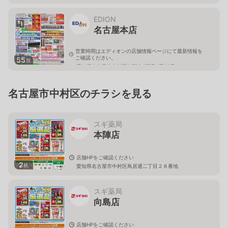
EDION
名古屋本店
営業時間はエディオンの店舗情報ページにて最新情報を
ご確認ください。
55
枚
愛知県名古屋市中村区名駅南2丁目4番22号
名古屋市中村区のチラシを見る
スギ薬局
本陣店
店舗HPをご確認ください
2
枚
愛知県名古屋市中村区鳥居通二丁目２８番地
スギ薬局
向島店
店舗HPをご確認ください