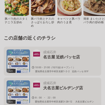
豚バラ肉のスタミ
豚バラ肉とナスの
キャベツと豚バラ
簡単 まいたけと
ナニラ玉炒め
さっぱりおろし炒
肉のうま煮
バラ肉の炒め物
め
この店舗の近くのチラシ
成城石井
名古屋 近鉄パッセ店
10:00 - 21:00（10/1(金)オープン！）
5
枚
愛知県名古屋市中村区名駅1-2-2 近鉄パッセ B1F
成城石井
大名古屋ビルヂング店
8：00 - 22：00
6
愛知県名古屋市中村区名駅3-28-12 大名古屋ビルヂン
枚
グ B1F