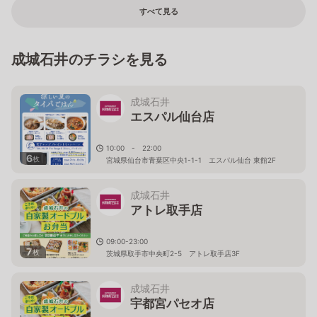
すべて見る
成城石井のチラシを見る
成城石井
エスパル仙台店
10:00 - 22:00
6
枚
宮城県仙台市青葉区中央1-1-1 エスパル仙台 東館2F
成城石井
アトレ取手店
09:00-23:00
7
枚
茨城県取手市中央町2-5 アトレ取手店3F
成城石井
宇都宮パセオ店