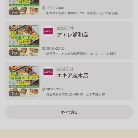
10:00-21:00
7
枚
栃木県宇都宮市川向町1-23 宇都宮パセオ1F食品館
成城石井
アトレ浦和店
08:00-23:00
7
枚
埼玉県さいたま市浦和区高砂1-16-12 アトレ浦和
成城石井
エキア志木店
08:00-23:00
7
枚
埼玉県新座市東北2-38-10 エキア志木2F
すべて見る