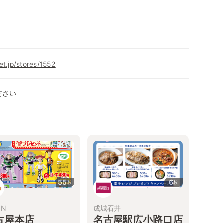
et.jp/stores/1552
ださい
55
6
枚
枚
ON
成城石井
古屋本店
名古屋駅広小路口店