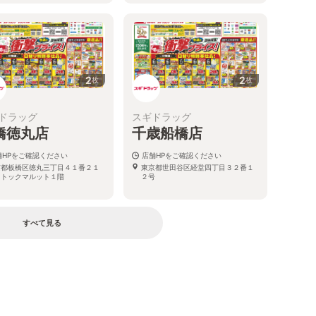
2
2
枚
枚
ドラッグ
スギドラッグ
橋徳丸店
千歳船橋店
舗HPをご確認ください
店舗HPをご確認ください
京都板橋区徳丸三丁目４１番２１
東京都世田谷区経堂四丁目３２番１
 トックマルット１階
２号
すべて見る