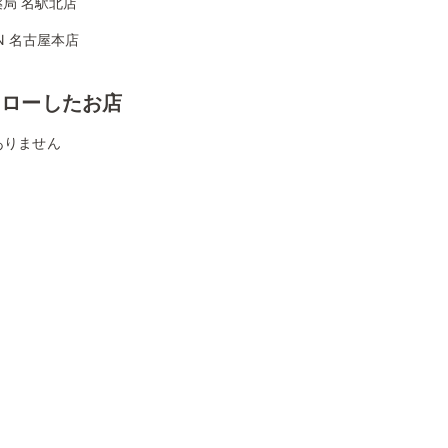
局 名駅北店
ON 名古屋本店
ォローしたお店
ありません