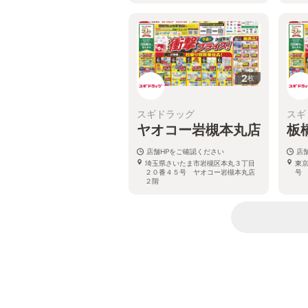
2
枚
スギドラッグ
スギ
ヤオコー岩槻本丸店
板
店舗HPをご確認ください
店
埼玉県さいたま市岩槻区本丸３丁目
東
２０番４５号 ヤオコー岩槻本丸店
号
２階