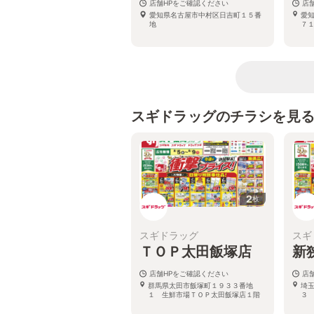
店舗HPをご確認ください
店
愛知県名古屋市中村区日吉町１５番
愛
地
７
スギドラッグのチラシを見
2
枚
スギドラッグ
スギ
ＴＯＰ太田飯塚店
新
店舗HPをご確認ください
店
群馬県太田市飯塚町１９３３番地
埼
１ 生鮮市場ＴＯＰ太田飯塚店１階
３