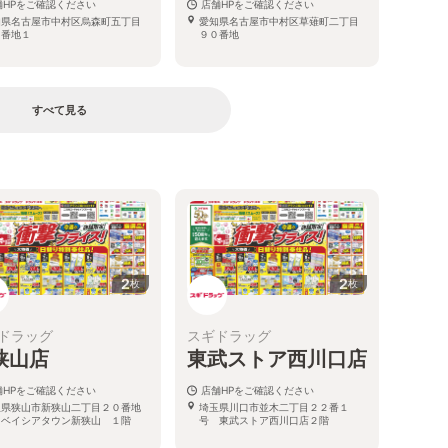
舗HPをご確認ください
店舗HPをご確認ください
知県名古屋市中村区烏森町五丁目
愛知県名古屋市中村区草薙町二丁目
１番地１
９０番地
すべて見る
る
2
2
枚
枚
ドラッグ
スギドラッグ
狭山店
東武ストア西川口店
舗HPをご確認ください
店舗HPをご確認ください
玉県狭山市新狭山二丁目２０番地
埼玉県川口市並木二丁目２２番１
 ベイシアタウン新狭山 １階
号 東武ストア西川口店２階