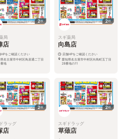
2
2
枚
枚
薬局
スギ薬局
陣店
向島店
舗HPをご確認ください
店舗HPをご確認ください
知県名古屋市中村区鳥居通二丁目
愛知県名古屋市中村区向島町五丁目
８番地
28番地の11
2
2
枚
枚
ドラッグ
スギドラッグ
塚店
草薙店