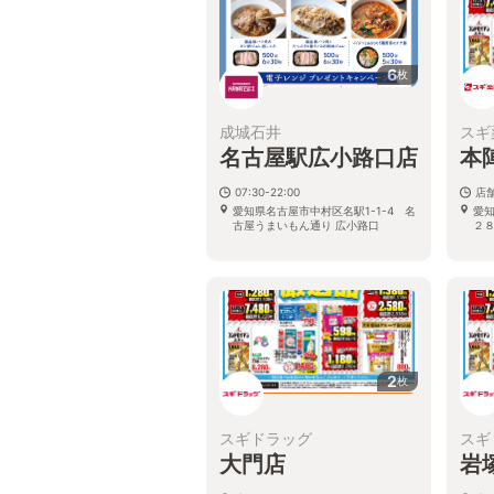
6
枚
成城石井
スギ
名古屋駅広小路口店
本
07:30-22:00
店
愛知県名古屋市中村区名駅1-1-4 名
愛
古屋うまいもん通り 広小路口
２
2
枚
スギドラッグ
スギ
大門店
岩