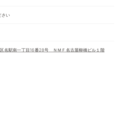
ださい
区名駅南一丁目16番28号 ＮＭＦ名古屋柳橋ビル１階