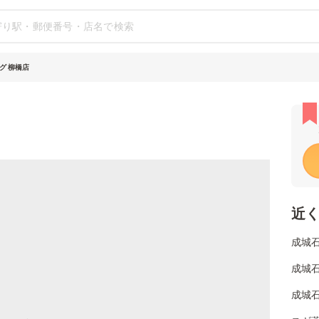
グ 柳橋店
近
成城
成城
成城石