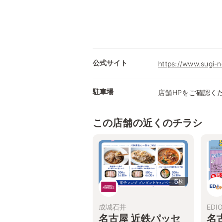
公式サイト
https://www.sugi-n
駐車場
店舗HPをご確認く
この店舗の近くのチラシ
5
枚
成城石井
EDI
名古屋 近鉄パッセ
名