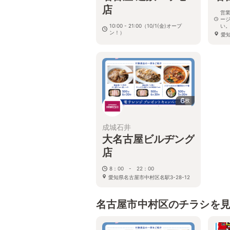
店
営
ー
10:00 - 21:00（10/1(金)オープ
い
ン！）
愛
愛知県名古屋市中村区名駅1-2-2 近
番2
鉄パッセ B1F
6
枚
成城石井
大名古屋ビルヂング
店
8：00 - 22：00
愛知県名古屋市中村区名駅3-28-12
大名古屋ビルヂング B1F
名古屋市中村区のチラシを