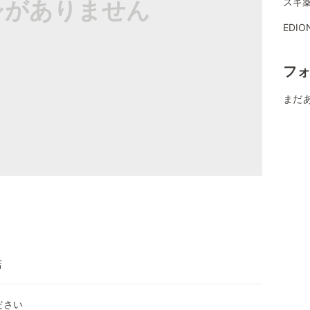
シがありません
スギ薬
EDI
フ
まだ
店
ださい