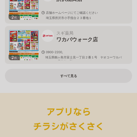
店舗ホームページにてご確認ください
2
枚
埼玉県所沢市小手指台２３番地１
スギ薬局
ワカバウォーク店
0900-2200,
2
埼玉県鶴ヶ島市富士見一丁目２番１号 ヤオコーワカバ
枚
ウォーク店北館１階
すべて見る