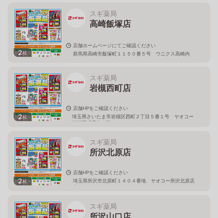
スギ薬局
高崎飯塚店
店舗ホームページにてご確認ください
2
枚
群馬県高崎市飯塚町１１５０番５号 ウニクス高崎内
スギ薬局
岩槻西町店
店舗HPをご確認ください
2
埼玉県さいたま市岩槻区西町２丁目５番１号 ヤオコー
枚
岩槻西町店内１階
スギ薬局
所沢北原店
店舗HPをご確認ください
2
埼玉県所沢市北原町１４０４番地 ヤオコー所沢北原店
枚
内
スギ薬局
所沢山口店