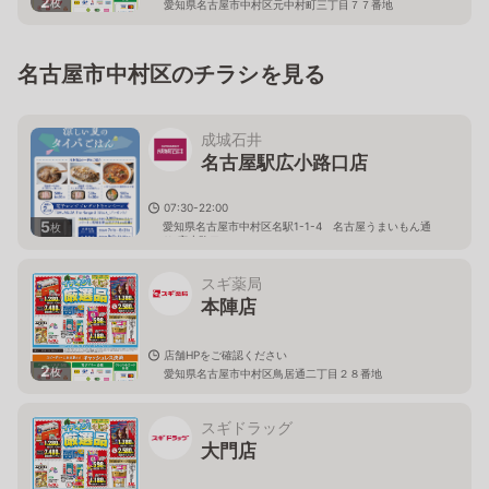
2
枚
愛知県名古屋市中村区元中村町三丁目７７番地
名古屋市中村区のチラシを見る
成城石井
名古屋駅広小路口店
07:30-22:00
5
愛知県名古屋市中村区名駅1-1-4 名古屋うまいもん通
枚
り 広小路口
スギ薬局
本陣店
店舗HPをご確認ください
2
枚
愛知県名古屋市中村区鳥居通二丁目２８番地
スギドラッグ
大門店