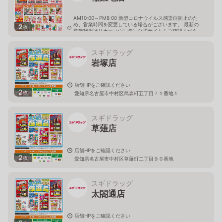
AM10:00～PM8:00 新型コロナウイルス感染症防止のた
め、営業時間を変更している場合がございます。 最新の
2
枚
営業状況はリカーマウンテン公式サイトをご確認くださ
い。
愛知県名古屋市中村区稲葉地町1-78
スギドラッグ
岩塚店
店舗HPをご確認ください
2
枚
愛知県名古屋市中村区烏森町五丁目７１番地１
スギドラッグ
草薙店
店舗HPをご確認ください
2
枚
愛知県名古屋市中村区草薙町二丁目９０番地
スギドラッグ
太閤通店
店舗HPをご確認ください