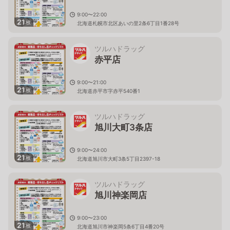
9:00〜22:00
21
枚
北海道札幌市北区あいの里2条6丁目1番28号
ツルハドラッグ
赤平店
9:00〜21:00
21
枚
北海道赤平市字赤平540番1
ツルハドラッグ
旭川大町3条店
9:00〜24:00
21
枚
北海道旭川市大町3条5丁目2397-18
ツルハドラッグ
旭川神楽岡店
9:00〜23:00
21
枚
北海道旭川市神楽岡5条6丁目4番20号