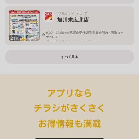
ツルハドラッグ
旭川末広北店
9:00～24:00 ※自己採血受付:調剤営業時間内・調剤コー
ナーにて！
21
枚
北海道旭川市末広1条10丁目1番20号
すべて見る