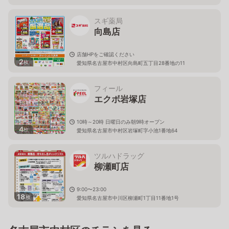
スギ薬局
向島店
店舗HPをご確認ください
2
枚
愛知県名古屋市中村区向島町五丁目28番地の11
フィール
エクボ岩塚店
10時～20時 日曜日のみ朝9時オープン
4
枚
愛知県名古屋市中村区岩塚町字小池1番地64
ツルハドラッグ
柳瀬町店
9:00〜23:00
18
枚
愛知県名古屋市中川区柳瀬町1丁目11番地1号