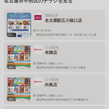
名古屋市中村区のチラシを見る
成城石井
名古屋駅広小路口店
07:30-22:00
6
愛知県名古屋市中村区名駅1-1-4 名古屋うまいもん通
枚
り 広小路口
スギ薬局
本陣店
店舗HPをご確認ください
2
枚
愛知県名古屋市中村区鳥居通二丁目２８番地
スギ薬局
向島店
店舗HPをご確認ください
2
枚
愛知県名古屋市中村区向島町五丁目28番地の11