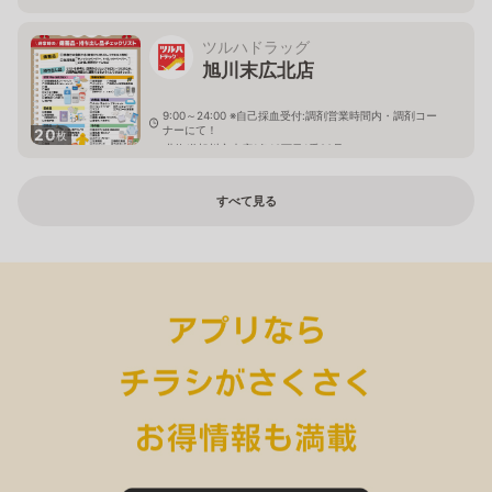
ツルハドラッグ
旭川末広北店
9:00～24:00 ※自己採血受付:調剤営業時間内・調剤コー
ナーにて！
20
枚
北海道旭川市末広1条10丁目1番20号
すべて見る