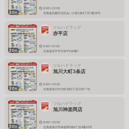
9:00〜22:00
20
枚
北海道札幌市北区あいの里2条6丁目1番28号
ツルハドラッグ
赤平店
9:00〜21:00
20
枚
北海道赤平市字赤平540番1
ツルハドラッグ
旭川大町3条店
9:00〜24:00
20
枚
北海道旭川市大町3条5丁目2397-18
ツルハドラッグ
旭川神楽岡店
9:00〜23:00
20
枚
北海道旭川市神楽岡5条6丁目4番20号