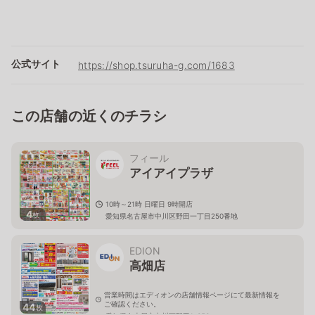
公式サイト
https://shop.tsuruha-g.com/1683
この店舗の近くのチラシ
フィール
アイアイプラザ
10時～21時 日曜日 9時開店
4
枚
愛知県名古屋市中川区野田一丁目250番地
EDION
高畑店
営業時間はエディオンの店舗情報ページにて最新情報を
ご確認ください。
44
枚