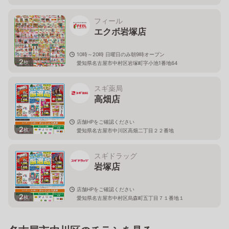
愛知県名古屋市中川区野田1-656
フィール
エクボ岩塚店
10時～20時 日曜日のみ朝9時オープン
2
枚
愛知県名古屋市中村区岩塚町字小池1番地64
スギ薬局
高畑店
店舗HPをご確認ください
2
枚
愛知県名古屋市中川区高畑二丁目２２番地
スギドラッグ
岩塚店
店舗HPをご確認ください
2
枚
愛知県名古屋市中村区烏森町五丁目７１番地１