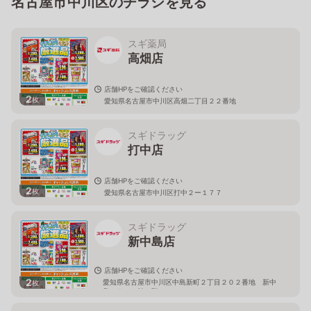
名古屋市中川区のチラシを見る
スギ薬局
高畑店
店舗HPをご確認ください
2
枚
愛知県名古屋市中川区高畑二丁目２２番地
スギドラッグ
打中店
店舗HPをご確認ください
2
枚
愛知県名古屋市中川区打中２ー１７７
スギドラッグ
新中島店
店舗HPをご確認ください
2
愛知県名古屋市中川区中島新町２丁目２０２番地 新中
枚
島フランテ館１階