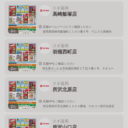
スギ薬局
高崎飯塚店
店舗ホームページにてご確認ください
2
枚
群馬県高崎市飯塚町１１５０番５号 ウニクス高崎内
スギ薬局
岩槻西町店
店舗HPをご確認ください
2
埼玉県さいたま市岩槻区西町２丁目５番１号 ヤオコー
枚
岩槻西町店内１階
スギ薬局
所沢北原店
店舗HPをご確認ください
2
埼玉県所沢市北原町１４０４番地 ヤオコー所沢北原店
枚
内
スギ薬局
所沢山口店