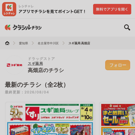
愛知県
名古屋市中川区
スギ薬局 高畑店
ドラッグストア
スギ薬局
フォロー
高畑店のチラシ
最新のチラシ（全2枚）
最終更新：2026/08/04