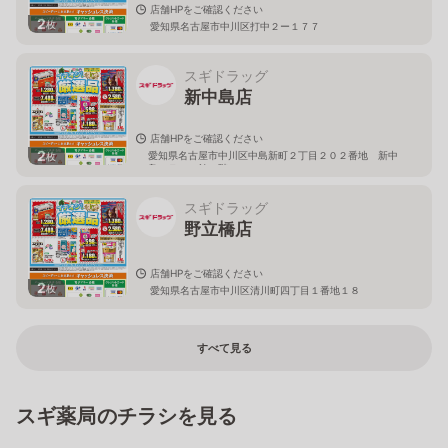
店舗HPをご確認ください
2
枚
愛知県名古屋市中川区打中２ー１７７
スギドラッグ
新中島店
店舗HPをご確認ください
2
愛知県名古屋市中川区中島新町２丁目２０２番地 新中
枚
島フランテ館１階
スギドラッグ
野立橋店
店舗HPをご確認ください
2
枚
愛知県名古屋市中川区清川町四丁目１番地１８
すべて見る
スギ薬局のチラシを見る