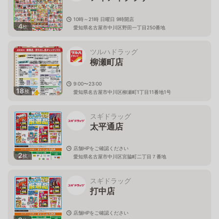
10時～21時 日曜日 9時開店
4
枚
愛知県名古屋市中川区野田一丁目250番地
ツルハドラッグ
柳瀬町店
9:00〜23:00
18
枚
愛知県名古屋市中川区柳瀬町1丁目11番地1号
スギドラッグ
太平通店
店舗HPをご確認ください
2
枚
愛知県名古屋市中川区宮脇町二丁目７番地
スギドラッグ
打中店
店舗HPをご確認ください