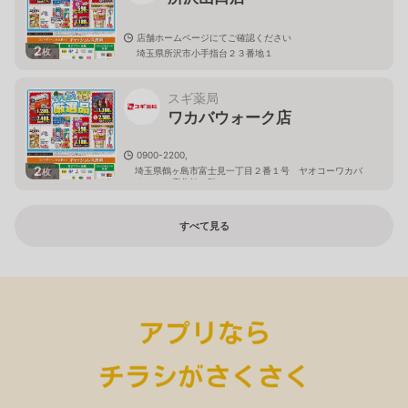
店舗ホームページにてご確認ください
2
枚
埼玉県所沢市小手指台２３番地１
スギ薬局
ワカバウォーク店
0900-2200,
2
埼玉県鶴ヶ島市富士見一丁目２番１号 ヤオコーワカバ
枚
ウォーク店北館１階
すべて見る