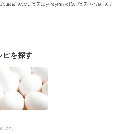
/iD/Suica/PASMO/楽天Edy/PayPay/d払い/楽天ペイ/auPAY/
シピを探す
ざいます。