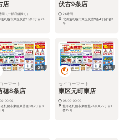
古店
伏古9条店
4時間（一部店舗除く）
24時間
海道札幌市東区伏古13条3丁目21-
北海道札幌市東区伏古9条4丁目1番1
号
2
2
枚
枚
コーマート
セイコーマート
苗穂8条店
東区元町東店
00-00:00
06:00-00:00
海道札幌市東区東苗穂8条2丁目3
北海道札幌市東区北24条東22丁目1
5号
番15号