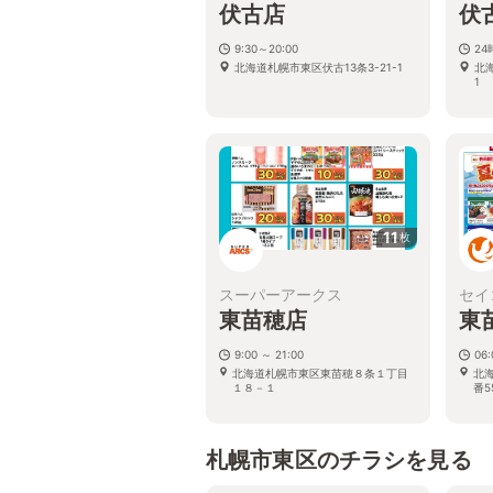
伏古店
伏
9:30～20:00
2
北海道札幌市東区伏古13条3-21-1
北
1
11
枚
スーパーアークス
セイ
東苗穂店
東
9:00 ～ 21:00
06:
北海道札幌市東区東苗穂８条１丁目
北
１８－１
番5
札幌市東区のチラシを見る