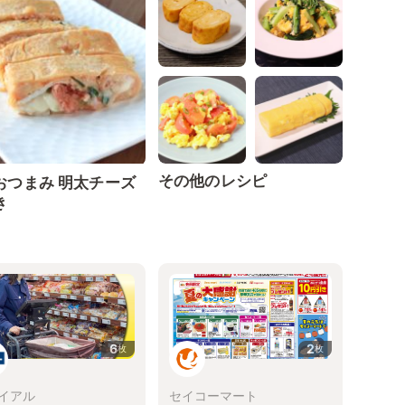
その他のレシピ
おつまみ 明太チーズ
き
6
2
枚
枚
イアル
セイコーマート