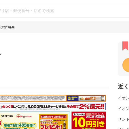
伏古11条店
シ
近
イオ
イオ
サンド